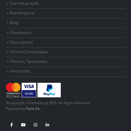
Σχετικά με εμάς
Καταστήματα
Blog
Επικοινωνία
Όροι χρήσης
Πολιτική Επιστροφών
Πολιτική Προστασίας
Αποστολές
©copyright christhellas.gr 2025. All Rights Reserved.
Powered by
Pavla SA