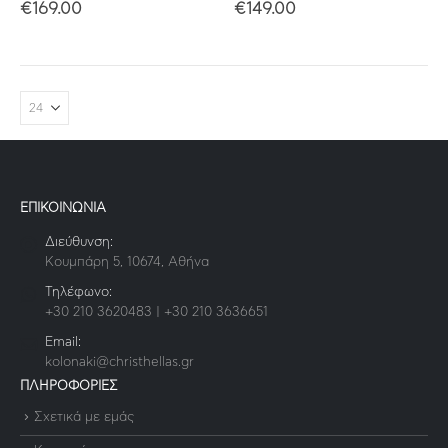
€
169.00
€
149.00
ΕΠΙΚΟΙΝΩΝΙΑ
Διεύθυνση:
Κουμπάρη 5, 10674, Αθήνα
Τηλέφωνο:
+30 210 3620483 | +30 210 3636651
Email:
kolonaki@christhellas.gr
ΠΛΗΡΟΦΟΡΙΕΣ
Σχετικά με εμάς