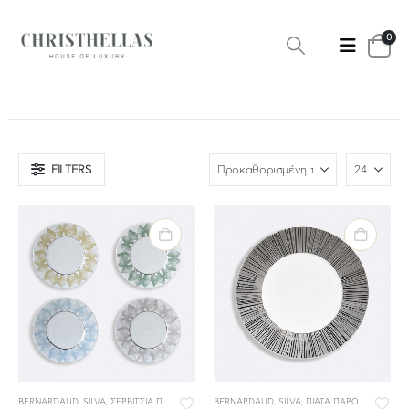
0
FILTERS
BERNARDAUD
,
SILVA
,
ΣΕΡΒΙΤΣΙΑ ΠΟΡΣΕΛΑΝΗΣ
BERNARDAUD
,
ΣΕΡΒΙΤΣΙΑ ΦΑΓΗΤΟΥ
,
SILVA
,
ΠΙΑΤΑ ΠΑΡΟΥΣΙΑΣΗΣ
,
Σ