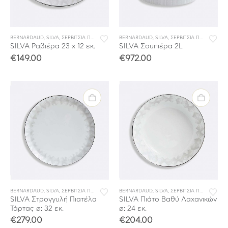
BERNARDAUD
,
SILVA
,
ΣΕΡΒΙΤΣΙΑ ΠΟΡΣΕΛΑΝΗΣ
BERNARDAUD
,
ΣΕΡΒΙΤΣΙΑ ΦΑΓΗΤΟΥ
,
SILVA
,
ΣΕΡΒΙΤΣΙΑ ΠΟΡΣΕΛΑΝΗΣ
SILVA Ραβιέρα 23 x 12 εκ.
SILVA Σουπιέρα 2L
€
149.00
€
972.00
BERNARDAUD
,
SILVA
,
ΣΕΡΒΙΤΣΙΑ ΠΟΡΣΕΛΑΝΗΣ
BERNARDAUD
,
ΣΕΡΒΙΤΣΙΑ ΦΑΓΗΤΟΥ
,
SILVA
,
ΣΕΡΒΙΤΣΙΑ ΠΟΡΣΕΛΑΝΗΣ
SILVA Στρογγυλή Πιατέλα
SILVA Πιάτο Βαθύ Λαχανικών
Τάρτας ø: 32 εκ.
ø: 24 εκ.
€
279.00
€
204.00