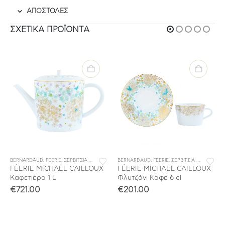
ΑΠΟΣΤΟΛΕΣ
ΣΧΕΤΙΚΆ ΠΡΟΪΌΝΤΑ
BERNARDAUD
,
ΣΕΡΒΙΤΣΙΑ ΦΑΓΗΤΟΥ
,
FEERIE
,
ΣΕΡΒΙΤΣΙΑ ΠΟΡΣΕΛΑΝΗΣ
BERNARDAUD
,
ΣΕΡΒΙΤΣΙΑ ΦΑΓΗΤΟΥ
,
FEERIE
,
ΣΕΡΒΙΤΣΙΑ ΠΟΡΣΕΛΑΝΗΣ
FÉERIE MICHAËL CAILLOUX
FÉERIE MICHAËL CAILLOUX
Καφετιέρα 1 L
Φλυτζάνι Καφέ 6 cl
€
721.00
€
201.00