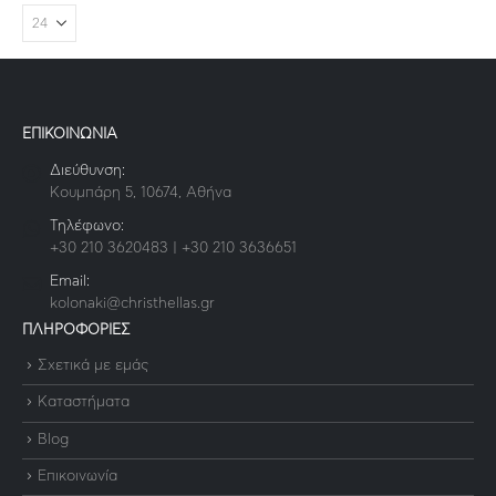
ΕΠΙΚΟΙΝΩΝΙΑ
Διεύθυνση:
Κουμπάρη 5, 10674, Αθήνα
Τηλέφωνο:
+30 210 3620483 | +30 210 3636651
Email:
kolonaki@christhellas.gr
ΠΛΗΡΟΦΟΡΙΕΣ
Σχετικά με εμάς
Καταστήματα
Blog
Επικοινωνία