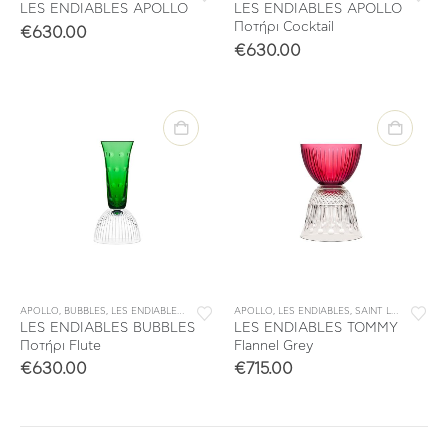
LES ENDIABLES APOLLO
LES ENDIABLES APOLLO
Ποτήρι Cocktail
€
630.00
€
630.00
APOLLO
,
BUBBLES
,
LES ENDIABLES
,
SAINT LOUIS
APOLLO
,
ΕΠΙΤΡΑΠΕΖΙΑ ΕΙΔΗ
,
LES ENDIABLES
,
ΜΠΑΡ
,
SAINT LOUIS
,
ΣΥΛΛΟΓΕΣ
,
TOMM
LES ENDIABLES BUBBLES
LES ENDIABLES TOMMY
Ποτήρι Flute
Flannel Grey
€
630.00
€
715.00