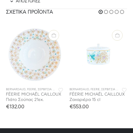
ΑΠΟΣΤΟΛΕΣ
ΣΧΕΤΙΚΆ ΠΡΟΪΌΝΤΑ
BERNARDAUD
,
ΣΕΡΒΙΤΣΙΑ ΦΑΓΗΤΟΥ
,
FEERIE
,
ΣΕΡΒΙΤΣΙΑ ΠΟΡΣΕΛΑΝΗΣ
BERNARDAUD
,
ΣΕΡΒΙΤΣΙΑ ΦΑΓΗΤΟΥ
,
FEERIE
,
ΣΕΡΒΙΤΣΙΑ ΠΟΡΣΕΛΑΝΗΣ
FÉERIE MICHAËL CAILLOUX
FÉERIE MICHAËL CAILLOUX
Πιάτο Σούπας 21εκ.
Ζαχαριέρα 15 cl
€
132.00
€
553.00