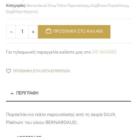
Κατηγορίες:
Bernardaud
,
Silva
,
Πιάτα Παρουσίασης
,
Σερβίτσια Πορσελάνης
,
Σερβίτσια Φαγητού
ΠΡΟΣΘΗΚΗ ΣΤΟ ΚΑΛΑΘΙ
Για τηλεφωνική παραγγελία καλέστε μας στο
210 3620483
ΠΡΟΣΘΉΚΗ ΣΤΗ ΛΊΣΤΑ ΕΠΙΘΥΜΙΏΝ
ΠΕΡΙΓΡΑΦΉ
Πορσελάνινο πιάτο παρουσίασης από τη σειρά SILVA
Platinum του οίκου BERNARDAUD.