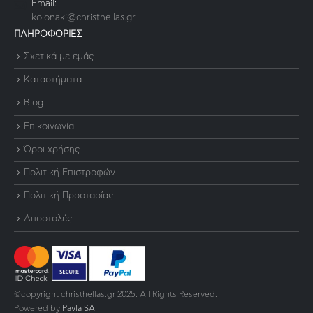
Email:
kolonaki@christhellas.gr
ΠΛΗΡΟΦΟΡΙΕΣ
Σχετικά με εμάς
Καταστήματα
Blog
Επικοινωνία
Όροι χρήσης
Πολιτική Επιστροφών
Πολιτική Προστασίας
Αποστολές
©copyright christhellas.gr 2025. All Rights Reserved.
Powered by
Pavla SA