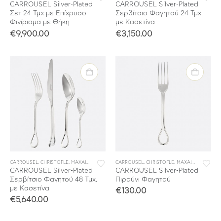
CARROUSEL Silver-Plated
CARROUSEL Silver-Plated
Σετ 24 Τμχ με Επίχρυσο
Σερβίτσιο Φαγητού 24 Τμχ.
Φινίρισμα με Θήκη
με Κασετίνα
€
9,900.00
€
3,150.00
CARROUSEL
,
CHRISTOFLE
,
ΜΑΧΑΙΡΟΠΙΡΟΥΝΑ
,
CARROUSEL
ΣΕΤ ΜΑΧΑΙΡΟΠΙΡΟΥΝΑ
,
CHRISTOFLE
,
ΣΥΛΛΟΓΕΣ
,
ΜΑΧΑΙΡΟΠΙΡΟΥΝΑ
CARROUSEL Silver-Plated
CARROUSEL Silver-Plated
Σερβίτσιο Φαγητού 48 Τμχ.
Πιρούνι Φαγητού
με Κασετίνα
€
130.00
€
5,640.00