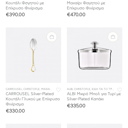
Κουτάλι Φσγητού με
Μαχαίρι Φαγητού με
Επίχρυσο Φινίρισμα
Επίχρυσο Φινίρισμα
€
390.00
€
470.00
CARROUSEL
,
CHRISTOFLE
,
ΜΑΧΑΙΡΟΠΙΡΟΥΝΑ
,
ALBI
ΜΕΜΟΝΩΜΕΝΑ ΜΑΧΑΙΡΟΠΙΡΟΥΝΑ
,
CHRISTOFLE
,
ΕΙΔΗ ΓΙΑ ΤΟ ΤΡΑΠΕΖΙ & ΤΗΝ ΚΟΥΖΙΝΑ
,
ΣΥΛΛΟΓΕ
CARROUSEL Silver-Plated
ALBI Μικρό Μπολ για Τυρί με
Κουτάλι Γλυκού με Επίχρυσο
Silver-Plated Καπάκι
Φινίρισμα
€
335.00
€
330.00