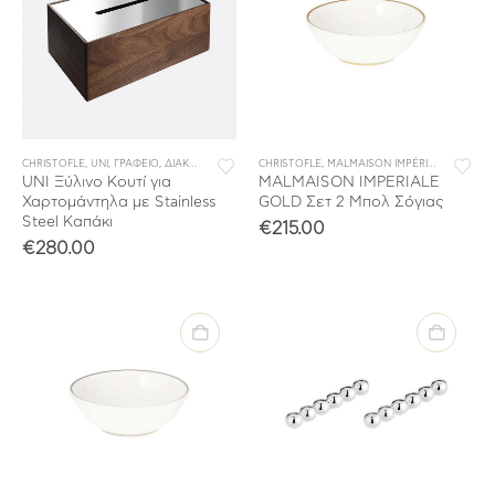
CHRISTOFLE
,
UNI
,
ΓΡΑΦΕΙΟ
,
ΔΙΑΚΟΣΜΗΣΗ
,
ΣΠΙΤΙ
CHRISTOFLE
,
ΣΥΛΛΟΓΕΣ
,
MALMAISON IMPÉRIALE
,
ΕΠΙΤΡΑΠ
UNI Ξύλινο Κουτί για
MALMAISON IMPERIALE
Χαρτομάντηλα με Stainless
GOLD Σετ 2 Μπολ Σόγιας
Steel Καπάκι
€
215.00
€
280.00