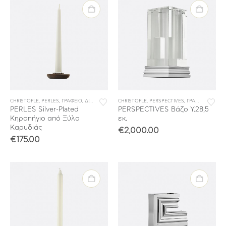
CHRISTOFLE
,
PERLES
,
ΓΡΑΦΕΙΟ
,
ΔΙΑΚΟΣΜΗΣΗ
,
CHRISTOFLE
ΕΙΔΗ ΓΙΑ ΤΟ ΤΡΑΠΕΖΙ & ΤΗΝ ΚΟΥΖΙΝΑ
,
PERSPECTIVES
,
ΓΡΑΦΕΙΟ
,
,
ΔΙΑΚΟ
ΕΠΙΤΡ
PERLES Silver-Plated
PERSPECTIVES Βάζο Υ.28,5
Κηροπήγιο από Ξύλο
εκ.
Καρυδιάς
€
2,000.00
€
175.00