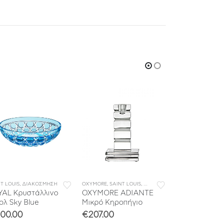
T LOUIS
,
ΔΙΑΚΟΣΜΗΣΗ
OXYMORE
,
SAINT LOUIS
,
ΔΙΑΚΟΣΜΗΣΗ
SAINT LOUIS
,
ΣΥΛΛΟΓΕΣ
,
ΔΙΑ
YAL Κρυστάλλινο
OXYMORE ADIANTE
ROYAL Κρυστ
λ Sky Blue
Μικρό Κηροπήγιο
Μπολ Ameth
00.00
€
207.00
€
400.00