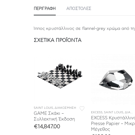
ΠΕΡΙΓΡΑΦΉ
ΑΠΟΣΤΟΛΕΣ
Ίππος κρυστάλλινος σε flannel-grey χρώμα από τ
ΣΧΕΤΙΚΆ ΠΡΟΪΌΝΤΑ
SAINT LOUIS
,
ΔΙΑΚΟΣΜΗΣΗ
ΙΑΚΟΣΜΗΣΗ
EXCESS
,
SAINT LOUIS
,
ΔΙΑΚΟΣΜΗΣΗ
GAME Σκάκι –
σαίο
EXCESS Κρυστάλλιν
Συλλεκτική Έκδοση
νο Βάζο
Presse Papier – Μικ
€
14,847.00
Μέγεθος