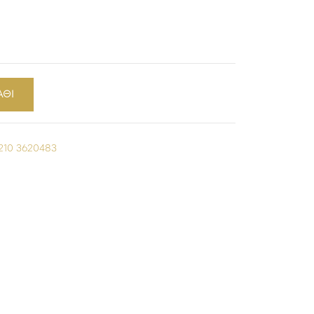
ΑΘΙ
210 3620483