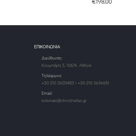
€
198.00
ΕΠΙΚΟΙΝΩΝΙΑ
Διεύθυνση:
Κουμπάρη 5, 10674, Αθήνα
Τηλέφωνο:
+30 210 3620483 | +30 210 3636651
Email:
kolonaki@christhellas.gr