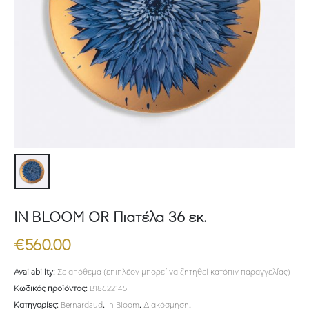
IN BLOOM OR Πιατέλα 36 εκ.
€
560.00
Availability:
Σε απόθεμα (επιπλέον μπορεί να ζητηθεί κατόπιν παραγγελίας)
Κωδικός προϊόντος:
B18622145
Κατηγορίες:
Bernardaud
,
In Bloom
,
Διακόσμηση
,