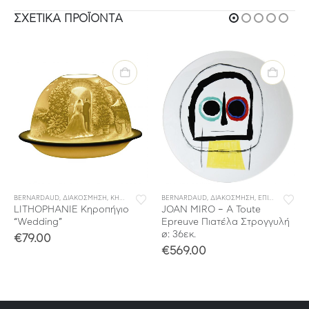
ΣΧΕΤΙΚΆ ΠΡΟΪΌΝΤΑ
BERNARDAUD
,
ΔΙΑΚΟΣΜΗΣΗ
,
ΚΗΡΟΠΗΓΙΑ
BERNARDAUD
,
ΔΙΑΚΟΣΜΗΣΗ
,
ΕΠΙΤΡΑΠΕΖΙΑ ΔΙΑΚΟΣΜΗΤΙΚΑ ΕΙΔΗ
LITHOPHANIE Κηροπήγιο
JOAN MIRO – A Toute
“Wedding”
Epreuve Πιατέλα Στρογγυλή
ø: 36εκ.
€
79.00
€
569.00