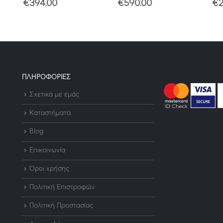
€
394.00
€
590.00
€
2
ΠΛΗΡΟΦΟΡΙΕΣ
Σχετικά με εμάς
Καταστήματα
Blog
Επικοινωνία
Όροι χρήσης
Πολιτική Επιστροφών
Πολιτική Προστασίας