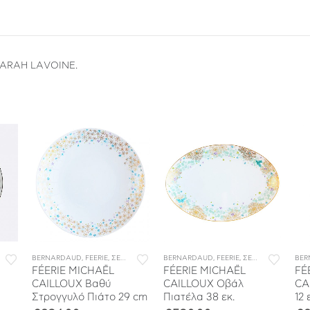
SARAH LAVOINE.
ΤΟΥ
BERNARDAUD
,
ΣΕΡΒΙΤΣΙΑ ΦΑΓΗΤΟΥ
,
FEERIE
,
ΣΕΡΒΙΤΣΙΑ ΠΟΡΣΕΛΑΝΗΣ
BERNARDAUD
,
ΣΕΡΒΙΤΣΙΑ ΦΑΓΗΤΟΥ
,
FEERIE
,
ΣΕΡΒΙΤΣΙΑ ΠΟΡΣΕΛΑΝΗΣ
BER
FÉERIE MICHAËL
FÉERIE MICHAËL
FÉ
CAILLOUX Βαθύ
CAILLOUX Οβάλ
CA
Στρογγυλό Πιάτο 29 cm
Πιατέλα 38 εκ.
12 ε