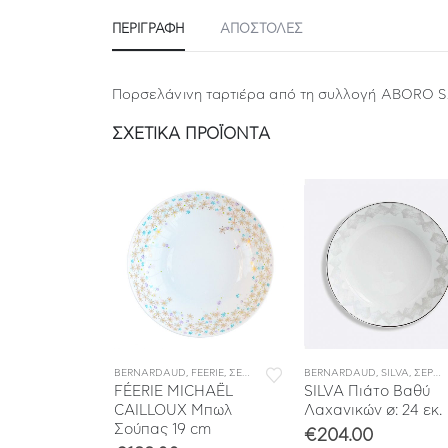
ΠΕΡΙΓΡΑΦΉ
ΑΠΟΣΤΟΛΕΣ
Πορσελάνινη ταρτιέρα από τη συλλογή ABORO 
ΣΧΕΤΙΚΆ ΠΡΟΪΌΝΤΑ
ΒΙΤΣΙΑ ΦΑΓΗΤΟΥ
FEERIE
,
ΣΕΡΒΙΤΣΙΑ ΠΟΡΣΕΛΑΝΗΣ
BERNARDAUD
,
ΣΕΡΒΙΤΣΙΑ ΦΑΓΗΤΟΥ
,
FEERIE
,
ΣΕΡΒΙΤΣΙΑ ΠΟΡΣΕΛΑΝΗΣ
BERNARDAUD
,
ΣΕΡΒΙΤΣΙΑ ΦΑΓΗ
,
SILVA
,
ΣΕΡΒΙΤΣΙΑ ΠΟΡΣΕΛΑΝΗΣ
CHAËL
FÉERIE MICHAËL
SILVA Πιάτο Βαθύ
Γαλατιέρα 25
CAILLOUX Μπωλ
Λαχανικών ø: 24 εκ.
Σούπας 19 cm
€
204.00