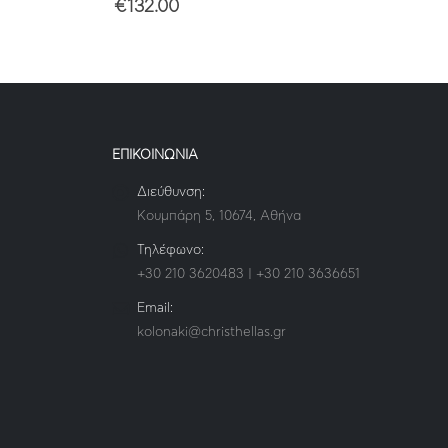
€
132.00
ΕΠΙΚΟΙΝΩΝΙΑ
Διεύθυνση:
Κουμπάρη 5, 10674, Αθήνα
Τηλέφωνο:
+30 210 3620483 | +30 210 3636651
Email:
kolonaki@christhellas.gr