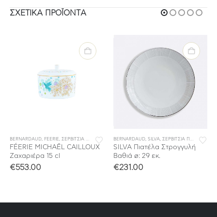
ΣΧΕΤΙΚΆ ΠΡΟΪΌΝΤΑ
BERNARDAUD
,
ΣΕΡΒΙΤΣΙΑ ΦΑΓΗΤΟΥ
,
FEERIE
,
ΣΕΡΒΙΤΣΙΑ ΠΟΡΣΕΛΑΝΗΣ
BERNARDAUD
,
ΣΕΡΒΙΤΣΙΑ ΦΑΓΗΤΟΥ
,
SILVA
,
ΣΕΡΒΙΤΣΙΑ ΠΟΡΣΕΛΑΝΗΣ
FÉERIE MICHAËL CAILLOUX
SILVA Πιατέλα Στρογγυλή
Ζαχαριέρα 15 cl
Βαθιά ø: 29 εκ.
€
553.00
€
231.00