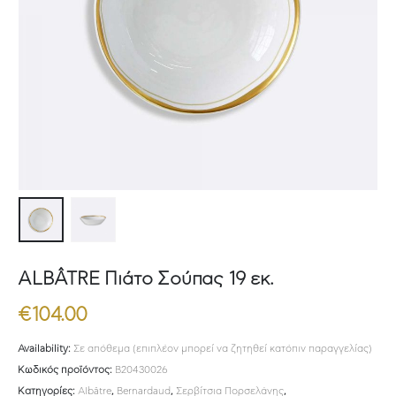
ALBÂTRE Πιάτο Σούπας 19 εκ.
€
104.00
Availability:
Σε απόθεμα (επιπλέον μπορεί να ζητηθεί κατόπιν παραγγελίας)
Κωδικός προϊόντος:
B20430026
Κατηγορίες:
Albâtre
,
Bernardaud
,
Σερβίτσια Πορσελάνης
,