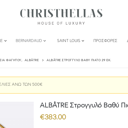
LE
BERNARDAUD
SAINT LOUIS
ΠΡΟΣΦΟΡΈΣ
ΤΣΙΑ ΦΑΓΗΤΟΎ
,
ALBÂTRE
ALBÂTRE ΣΤΡΟΓΓΥΛΌ ΒΑΘΎ ΠΙΆΤΟ 29 ΕΚ.
ΕΛΙΕΣ ΑΝΩ ΤΩΝ 500€
ALBÂTRE Στρογγυλό Βαθύ Πιά
€
383.00