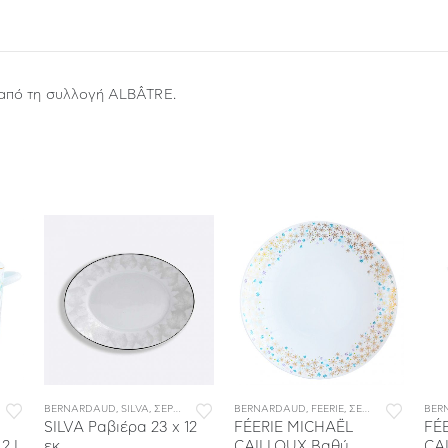
 από τη συλλογή ALBÂTRE.
ΤΟΥ
BERNARDAUD
,
ΣΕΡΒΙΤΣΙΑ ΦΑΓΗΤΟΥ
,
SILVA
,
ΣΕΡΒΙΤΣΙΑ ΠΟΡΣΕΛΑΝΗΣ
BERNARDAUD
,
ΣΕΡΒΙΤΣΙΑ ΦΑΓΗΤΟΥ
,
FEERIE
,
ΣΕΡΒΙΤΣΙΑ ΠΟΡΣΕΛΑΝΗΣ
BER
SILVA Ραβιέρα 23 x 12
FÉERIE MICHAËL
FÉ
2 L
εκ.
CAILLOUX Βαθύ
CA