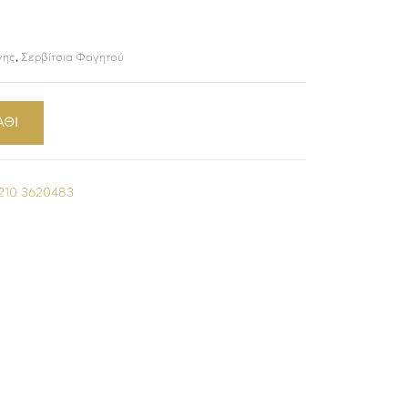
νης
,
Σερβίτσια Φαγητού
ΑΘΙ
210 3620483