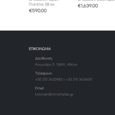
Πιατέλα 38 εκ.
€
1,639.00
€
590.00
ΕΠΙΚΟΙΝΩΝΙΑ
Διεύθυνση:
Κουμπάρη 5, 10674, Αθήνα
Τηλέφωνο:
+30 210 3620483 | +30 210 3636651
Email:
kolonaki@christhellas.gr