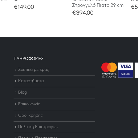
Στρογγυλό Πιάτο 29 cm
€
149.00
€
5
€
394.00
ΠΛΗΡΟΦΟΡΙΕΣ
Σχετικά με εμάς
Καταστήματα
Blog
Επικοινωνία
Όροι χρήσης
Πολιτική Επιστροφών