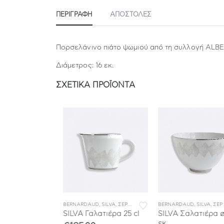
ΠΕΡΙΓΡΑΦΉ
ΑΠΟΣΤΟΛΕΣ
Πορσελάνινο πιάτο ψωμιού από τη συλλογή ALBE
Διάμετρος: 16 εκ.
ΣΧΕΤΙΚΆ ΠΡΟΪΌΝΤΑ
ΙΤΣΙΑ ΦΑΓΗΤΟΥ
SILVA
,
ΣΕΡΒΙΤΣΙΑ ΠΟΡΣΕΛΑΝΗΣ
BERNARDAUD
,
ΣΕΡΒΙΤΣΙΑ ΦΑΓΗΤΟΥ
,
SILVA
,
ΣΕΡΒΙΤΣΙΑ ΠΟΡΣΕΛΑΝΗΣ
BERNARDAUD
,
ΣΕΡΒΙΤΣΙΑ ΦΑΓΗΤ
,
SILVA
,
ΣΕΡΒΙΤΣΙΑ ΠΟΡΣΕΛΑΝΗΣ
το Βαθύ
SILVA Γαλατιέρα 25 cl
SILVA Σαλατιέρα ø: 
ø: 24 εκ.
εκ.