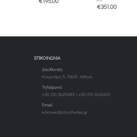
€
195.00
€
351.00
ΕΠΙΚΟΙΝΩΝΙΑ
Διεύθυνση:
Κουμπάρη 5, 10674, Αθήνα
Τηλέφωνο:
+30 210 3620483 | +30 210 3636651
Email:
kolonaki@christhellas.gr