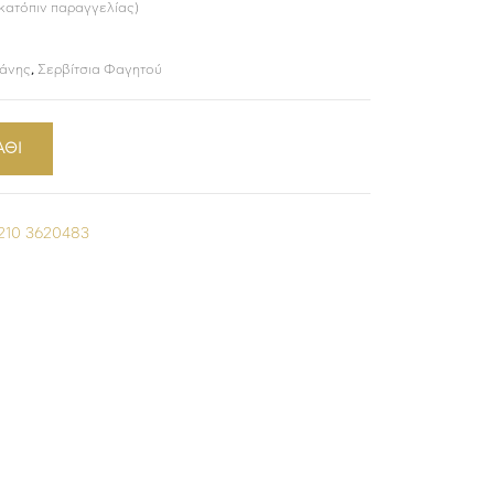
 κατόπιν παραγγελίας)
λάνης
,
Σερβίτσια Φαγητού
ΑΘΙ
210 3620483