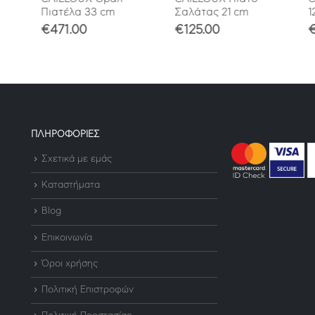
Πιατέλα 33 cm
Σαλάτας 21 cm
12 ε
€
471.00
€
125.00
€
2
ΠΛΗΡΟΦΟΡΙΕΣ
Σχετικά με εμάς
Καταστήματα
Blog
Επικοινωνία
Όροι χρήσης
Πολιτική Επιστροφών