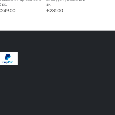
κ.
εκ.
€
1,639.00
49.00
€
231.00