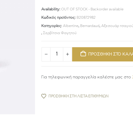
Availability:
OUT OF STOCK - Backorder available
Κωδικός προϊόντος:
B20872982
Κατηγορίες:
Albertine
,
Bernardaud
,
Αξεσουάρ τσαγιο
,
Σερβίτσια Φαγητού
ΠΡΟΣΘΗΚΗ ΣΤΟ ΚΑΛ
Για τηλεφωνική παραγγελία καλέστε μας στο
ΠΡΟΣΘΉΚΗ ΣΤΗ ΛΊΣΤΑ ΕΠΙΘΥΜΙΏΝ