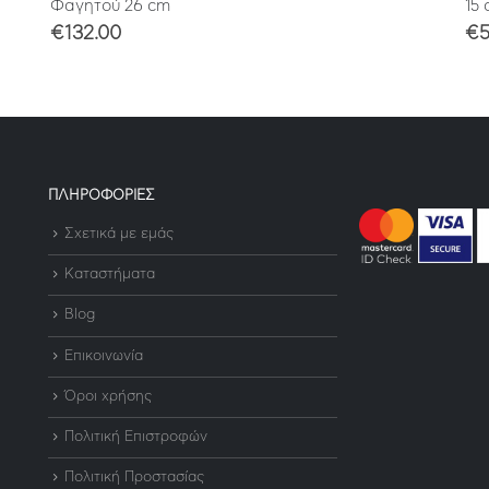
Φαγητού 26 cm
15 c
€
132.00
€
5
ΠΛΗΡΟΦΟΡΙΕΣ
Σχετικά με εμάς
Καταστήματα
Blog
Επικοινωνία
Όροι χρήσης
Πολιτική Επιστροφών
Πολιτική Προστασίας