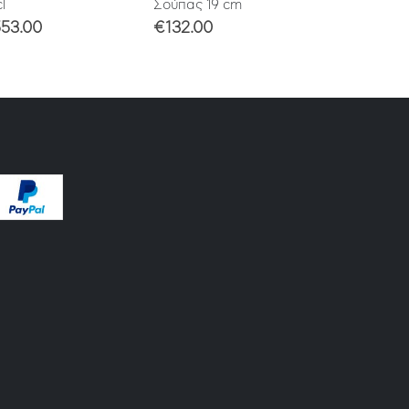
l
Σούπας 19 cm
Ψωμιού 16 c
53.00
€
132.00
€
113.00