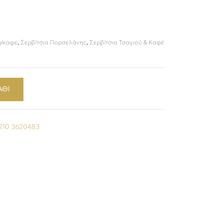
ύ/καφε
,
Σερβίτσια Πορσελάνης
,
Σερβίτσια Τσαγιού & Καφέ
ΑΘΙ
210 3620483