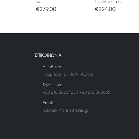
εκ.
Τσαγιού 15 cl
€
279.00
€
224.00
ΕΠΙΚΟΙΝΩΝΙΑ
Διεύθυνση:
Κουμπάρη 5, 10674, Αθήνα
Τηλέφωνο:
+30 210 3620483 | +30 210 3636651
Email:
kolonaki@christhellas.gr