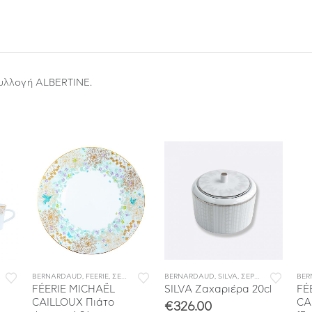
συλλογή ALBERTINE.
ΟΥ
BERNARDAUD
,
ΣΕΡΒΙΤΣΙΑ ΦΑΓΗΤΟΥ
,
FEERIE
,
ΣΕΡΒΙΤΣΙΑ ΠΟΡΣΕΛΑΝΗΣ
BERNARDAUD
,
ΣΕΡΒΙΤΣΙΑ ΦΑΓΗΤΟΥ
,
SILVA
,
ΣΕΡΒΙΤΣΙΑ ΠΟΡΣΕΛΑΝΗΣ
BER
FÉERIE MICHAËL
SILVA Ζαχαριέρα 20cl
FÉ
CAILLOUX Πιάτο
CA
€
326.00