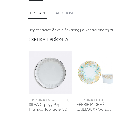
ΠΕΡΙΓΡΑΦΉ
ΑΠΟΣΤΟΛΕΣ
Πορσελάνινο δοχείο ζάχαρης με καπάκι από τη 
ΣΧΕΤΙΚΆ ΠΡΟΪΌΝΤΑ
ΒΙΤΣΙΑ ΦΑΓΗΤΟΥ
SILVA
,
ΣΕΡΒΙΤΣΙΑ ΠΟΡΣΕΛΑΝΗΣ
BERNARDAUD
,
ΣΕΡΒΙΤΣΙΑ ΦΑΓΗΤΟΥ
,
SILVA
,
ΣΕΡΒΙΤΣΙΑ ΠΟΡΣΕΛΑΝΗΣ
BERNARDAUD
,
ΣΕΡΒΙΤΣΙΑ ΦΑΓΗΤ
,
FEERIE
,
ΣΕΡΒΙΤΣΙΑ ΠΟΡΣΕΛΑΝΗΣ
ιέρα 2L
SILVA Στρογγυλή
FÉERIE MICHAËL
Πιατέλα Τάρτας ø: 32
CAILLOUX Φλυτζάνι