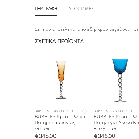
ΠΕΡΙΓΡΑΦΉ
ΑΠΟΣΤΟΛΕΣ
Σετ που αποτελείται από έξι μικρού μεγέθους πο
ΣΧΕΤΙΚΆ ΠΡΟΪΌΝΤΑ
Σ
T LOUIS
,
ΕΠΙΤΡΑΠΕΖΙΑ ΕΙΔΗ
BUBBLES
,
ΣΥΛΛΟΓΕΣ
,
SAINT LOUIS
,
ΕΠΙΤΡΑΠΕΖΙΑ ΕΙΔΗ
BUBBLES
,
ΣΥΛΛΟΓΕΣ
,
SAINT LOUIS
,
ΕΠΙΤΡΑΠΕΖΙΑ ΕΙΔΗ
ρυστάλλινο
BUBBLES Κρυστάλλινο
BUBBLES Κρυστάλλι
ρού
Ποτήρι Σαμπάνιας
Ποτήρι για Λευκό Κ
Amber
– Sky Blue
€
346.00
€
346.00