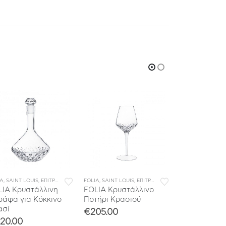
IA
,
ΜΠΑΡ
,
SAINT LOUIS
,
ΣΥΛΛΟΓΕΣ
,
ΕΠΙΤΡΑΠΕΖΙΑ ΕΙΔΗ
FOLIA
,
ΜΠΑΡ
,
SAINT LOUIS
,
ΣΥΛΛΟΓΕΣ
,
ΕΠΙΤΡΑΠΕΖΙΑ ΕΙΔΗ
BUBBLES
,
ΣΥΛΛΟΓΕΣ
,
SAINT L
LIA Κρυστάλλινη
FOLIA Κρυστάλλινο
BUBBLES Κρ
ράφα για Κόκκινο
Ποτήρι Κρασιού
Ποτήρι για 
ασί
– Purple
€
205.00
20.00
€
346.00