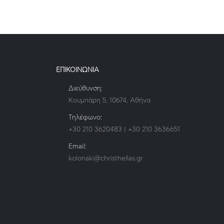
ΕΠΙΚΟΙΝΩΝΙΑ
Διεύθυνση:
Κουμπάρη 5, 10674, Αθήνα
Τηλέφωνο:
+30 210 3620483 | +30 210 3636651
Email:
kolonaki@christhellas.gr