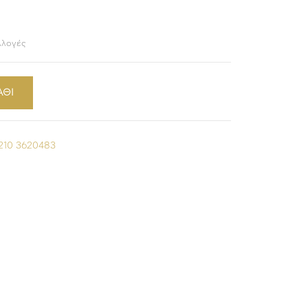
λλογές
ΑΘΙ
210 3620483