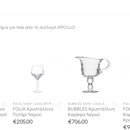
τήρια για τσάι από τη συλλογή APOLLO.
FOLIA
,
ΣΥΛΛΟΓΕΣ
,
SAINT LOUIS
,
ΕΠΙΤΡΑΠΕΖΙΑ ΕΙΔΗ
BUBBLES
,
ΣΥΛΛΟΓΕΣ
,
SAINT LOUIS
,
ΕΠΙΤΡΑΠΕΖΙΑ ΕΙΔΗ
FOL
νο
FOLIA Κρυστάλλινο
BUBBLES Κρυστάλλινη
FO
ρασί
Ποτήρι Νερού
Καράφα Νερού
Κα
Κρ
€
205.00
€
706.00
€
9