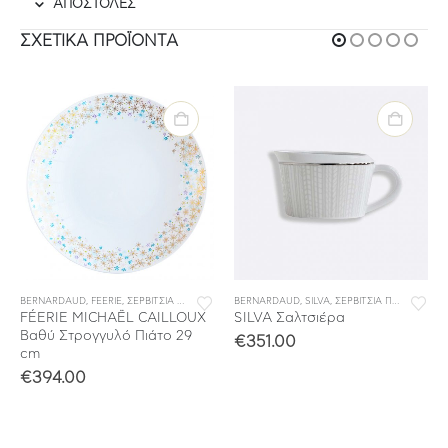
ΑΠΟΣΤΟΛΕΣ
ΣΧΕΤΙΚΆ ΠΡΟΪΌΝΤΑ
BERNARDAUD
,
ΣΕΡΒΙΤΣΙΑ ΦΑΓΗΤΟΥ
,
FEERIE
,
ΣΕΡΒΙΤΣΙΑ ΠΟΡΣΕΛΑΝΗΣ
BERNARDAUD
,
ΣΕΡΒΙΤΣΙΑ ΦΑΓΗΤΟΥ
,
SILVA
,
ΣΕΡΒΙΤΣΙΑ ΠΟΡΣΕΛΑΝΗΣ
FÉERIE MICHAËL CAILLOUX
SILVA Σαλτσιέρα
Βαθύ Στρογγυλό Πιάτο 29
€
351.00
cm
€
394.00