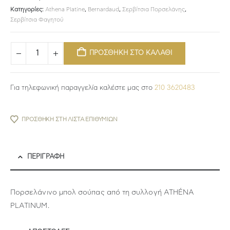
Κατηγορίες:
Athena Platine
,
Bernardaud
,
Σερβίτσια Πορσελάνης
,
Σερβίτσια Φαγητού
ΠΡΟΣΘΗΚΗ ΣΤΟ ΚΑΛΑΘΙ
Για τηλεφωνική παραγγελία καλέστε μας στο
210 3620483
ΠΡΟΣΘΉΚΗ ΣΤΗ ΛΊΣΤΑ ΕΠΙΘΥΜΙΏΝ
ΠΕΡΙΓΡΑΦΉ
Πορσελάνινο μπολ σούπας από τη συλλογή ATHÉNA
PLATINUM.