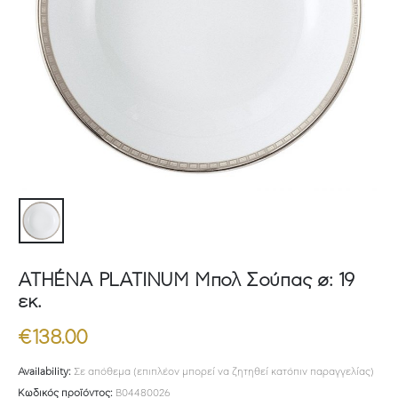
ATHÉNA PLATINUM Μπολ Σούπας ø: 19
εκ.
€
138.00
Availability:
Σε απόθεμα (επιπλέον μπορεί να ζητηθεί κατόπιν παραγγελίας)
Κωδικός προϊόντος:
B04480026