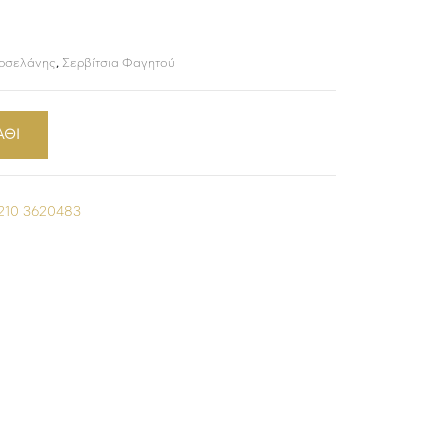
ορσελάνης
,
Σερβίτσια Φαγητού
ΑΘΙ
210 3620483