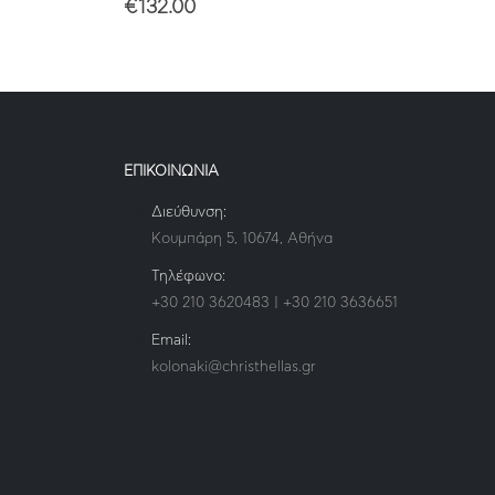
€
132.00
ΕΠΙΚΟΙΝΩΝΙΑ
Διεύθυνση:
Κουμπάρη 5, 10674, Αθήνα
Τηλέφωνο:
+30 210 3620483 | +30 210 3636651
Email:
kolonaki@christhellas.gr