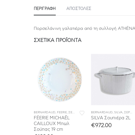
ΠΕΡΙΓΡΑΦΉ
ΑΠΟΣΤΟΛΕΣ
Πορσελάνινη γαλατιέρα από τη συλλογή ATHÉN
ΣΧΕΤΙΚΆ ΠΡΟΪΌΝΤΑ
ΙΤΣΙΑ ΦΑΓΗΤΟΥ
FEERIE
,
ΣΕΡΒΙΤΣΙΑ ΠΟΡΣΕΛΑΝΗΣ
BERNARDAUD
,
ΣΕΡΒΙΤΣΙΑ ΦΑΓΗΤΟΥ
,
FEERIE
,
ΣΕΡΒΙΤΣΙΑ ΠΟΡΣΕΛΑΝΗΣ
BERNARDAUD
,
ΣΕΡΒΙΤΣΙΑ ΦΑΓΗ
,
SILVA
,
ΣΕΡΒΙΤΣΙΑ ΠΟΡΣΕΛΑΝΗΣ
CHAËL
FÉERIE MICHAËL
SILVA Σουπιέρα 2L
Πιάτο
CAILLOUX Μπωλ
€
972.00
 cm
Σούπας 19 cm