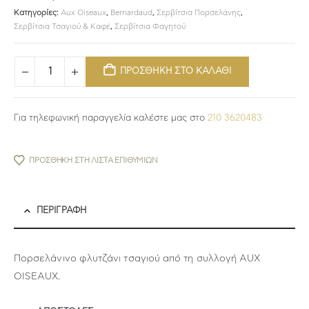
Κατηγορίες:
Aux Oiseaux
,
Bernardaud
,
Σερβίτσια Πορσελάνης
,
Σερβίτσια Τσαγιού & Καφέ
,
Σερβίτσια Φαγητού
ΠΡΟΣΘΗΚΗ ΣΤΟ ΚΑΛΑΘΙ
Για τηλεφωνική παραγγελία καλέστε μας στο
210 3620483
ΠΡΟΣΘΉΚΗ ΣΤΗ ΛΊΣΤΑ ΕΠΙΘΥΜΙΏΝ
ΠΕΡΙΓΡΑΦΉ
Πορσελάνινο φλυτζάνι τσαγιού από τη συλλογή AUX
OISEAUX.