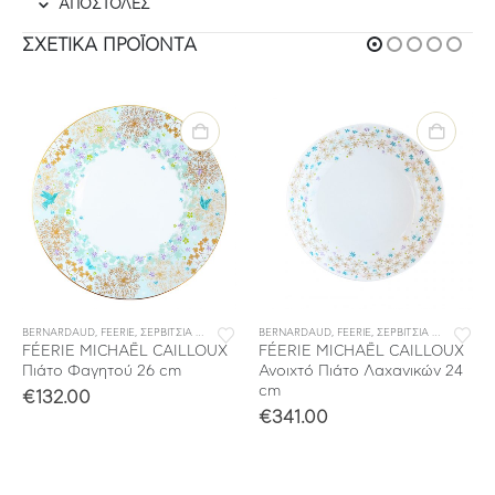
ΑΠΟΣΤΟΛΕΣ
ΣΧΕΤΙΚΆ ΠΡΟΪΌΝΤΑ
BERNARDAUD
,
ΣΕΡΒΙΤΣΙΑ ΦΑΓΗΤΟΥ
,
FEERIE
,
ΣΕΡΒΙΤΣΙΑ ΠΟΡΣΕΛΑΝΗΣ
BERNARDAUD
,
ΣΕΡΒΙΤΣΙΑ ΦΑΓΗΤΟΥ
,
FEERIE
,
ΣΕΡΒΙΤΣΙΑ ΠΟΡΣΕΛΑΝΗΣ
FÉERIE MICHAËL CAILLOUX
FÉERIE MICHAËL CAILLOUX
Πιάτο Φαγητού 26 cm
Ανοιχτό Πιάτο Λαχανικών 24
cm
€
132.00
€
341.00