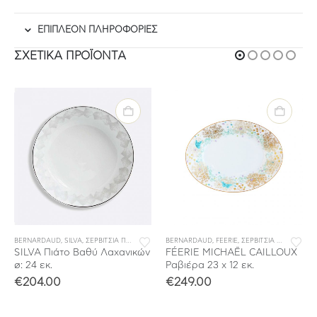
ΕΠΙΠΛΈΟΝ ΠΛΗΡΟΦΟΡΊΕΣ
ΣΧΕΤΙΚΆ ΠΡΟΪΌΝΤΑ
BERNARDAUD
,
ΣΕΡΒΙΤΣΙΑ ΦΑΓΗΤΟΥ
,
SILVA
,
ΣΕΡΒΙΤΣΙΑ ΠΟΡΣΕΛΑΝΗΣ
BERNARDAUD
,
ΣΕΡΒΙΤΣΙΑ ΦΑΓΗΤΟΥ
,
FEERIE
,
ΣΕΡΒΙΤΣΙΑ ΠΟΡΣΕΛΑΝΗΣ
SILVA Πιάτο Βαθύ Λαχανικών
FÉERIE MICHAËL CAILLOUX
ø: 24 εκ.
Ραβιέρα 23 x 12 εκ.
€
204.00
€
249.00