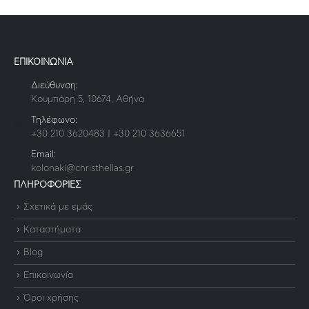
ΕΠΙΚΟΙΝΩΝΙΑ
Διεύθυνση:
Κουμπάρη 5, 10674, Αθήνα
Τηλέφωνο:
+30 210 3620483 | +30 210 3636651
Email:
kolonaki@christhellas.gr
ΠΛΗΡΟΦΟΡΙΕΣ
Σχετικά με εμάς
Καταστήματα
Blog
Επικοινωνία
Όροι χρήσης