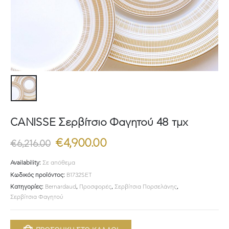
CANISSE Σερβίτσιο Φαγητού 48 τμχ
Original
Η
€
4,900.00
€
6,216.00
price
τρέχουσα
was:
τιμή
Availability:
Σε απόθεμα
€6,216.00.
είναι:
Κωδικός προϊόντος:
B1732SET
€4,900.00.
Κατηγορίες:
Bernardaud
,
Προσφορές
,
Σερβίτσια Πορσελάνης
,
Σερβίτσια Φαγητού