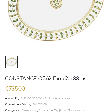
CONSTANCE Οβάλ Πιατέλα 33 εκ.
€
735.00
Availability:
OUT OF STOCK - Backorder available
Κωδικός προϊόντος:
B06570109
Κατηγορίες:
Bernardaud
,
Constance
,
Σερβίτσια Πορσελάνης
,