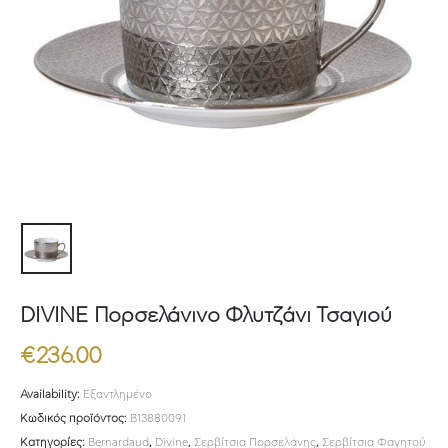
DIVINE Πορσελάνινο Φλυτζάνι Τσαγιού
€
236.00
Availability:
Εξαντλημένο
Κωδικός προϊόντος:
B13880091
Κατηγορίες:
Bernardaud
,
Divine
,
Σερβίτσια Πορσελάνης
,
Σερβίτσια Φαγητού