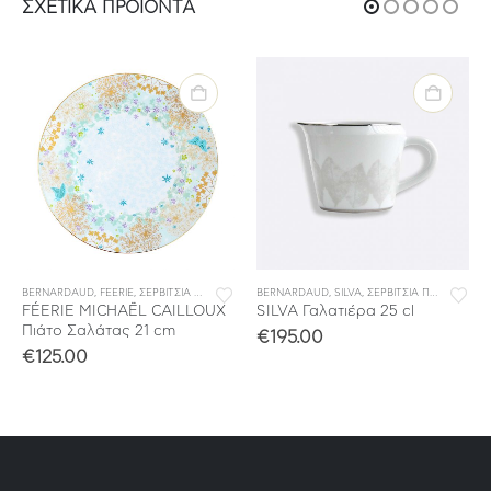
ΣΧΕΤΙΚΆ ΠΡΟΪΌΝΤΑ
BERNARDAUD
,
ΣΕΡΒΙΤΣΙΑ ΦΑΓΗΤΟΥ
,
FEERIE
,
ΣΕΡΒΙΤΣΙΑ ΠΟΡΣΕΛΑΝΗΣ
BERNARDAUD
,
ΣΕΡΒΙΤΣΙΑ ΦΑΓΗΤΟΥ
,
SILVA
,
ΣΕΡΒΙΤΣΙΑ ΠΟΡΣΕΛΑΝΗΣ
FÉERIE MICHAËL CAILLOUX
SILVA Γαλατιέρα 25 cl
Πιάτο Σαλάτας 21 cm
€
195.00
€
125.00