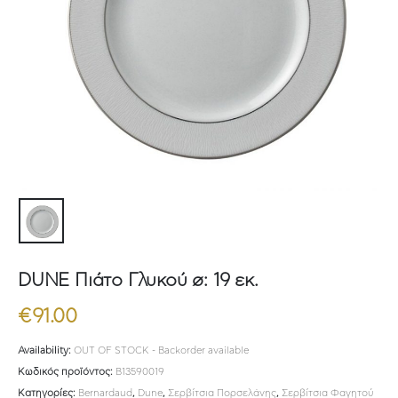
DUNE Πιάτο Γλυκού ø: 19 εκ.
€
91.00
Availability:
OUT OF STOCK - Backorder available
Κωδικός προϊόντος:
B13590019
Κατηγορίες:
Bernardaud
,
Dune
,
Σερβίτσια Πορσελάνης
,
Σερβίτσια Φαγητού