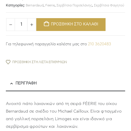
Κατηγορίες:
Bernardaud
,
Feerie
,
Σερβίτσια Πορσελάνης
,
Σερβίτσια Φαγητού
ΠΡΟΣΘΗΚΗ ΣΤΟ ΚΑΛΑΘΙ
Για τηλεφωνική παραγγελία καλέστε μας στο
210 3620483
ΠΡΟΣΘΉΚΗ ΣΤΗ ΛΊΣΤΑ ΕΠΙΘΥΜΙΏΝ
ΠΕΡΙΓΡΑΦΉ
Ανοιχτό πιάτο λαχανικών από τη σειρά FÉERIE του οίκου
Bernardaud σε σχέδιο του Μιchael Cailloux. Είναι φτιαγμένο
από γαλλική πορσελάνη Limoges και είναι ιδανικό για
σερβίρισμα φρούτων και λαχανικών.