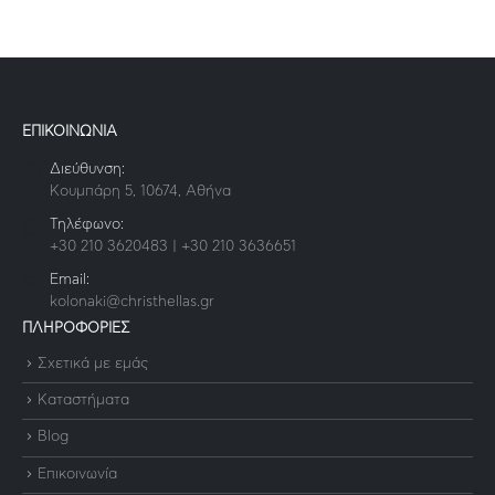
ΕΠΙΚΟΙΝΩΝΙΑ
Διεύθυνση:
Κουμπάρη 5, 10674, Αθήνα
Τηλέφωνο:
+30 210 3620483 | +30 210 3636651
Email:
kolonaki@christhellas.gr
ΠΛΗΡΟΦΟΡΙΕΣ
Σχετικά με εμάς
Καταστήματα
Blog
Επικοινωνία