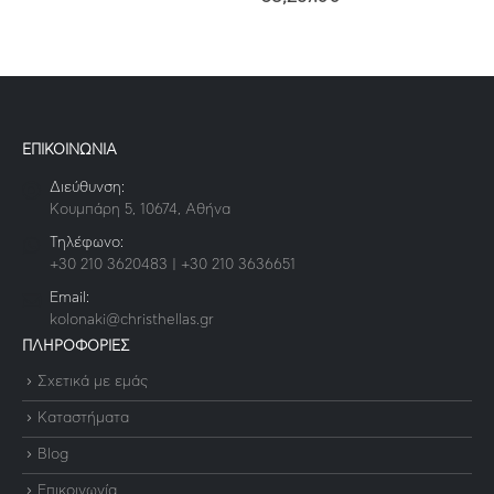
ΕΠΙΚΟΙΝΩΝΙΑ
Διεύθυνση:
Κουμπάρη 5, 10674, Αθήνα
Τηλέφωνο:
+30 210 3620483 | +30 210 3636651
Email:
kolonaki@christhellas.gr
ΠΛΗΡΟΦΟΡΙΕΣ
Σχετικά με εμάς
Καταστήματα
Blog
Επικοινωνία