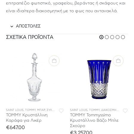
επιτραπέζιο φωτιστικό, γραφείου, βεράντας ή σκάφους και
είναι ιδιαίτερα διακοσμητική με το φως που αντανακλά.
ΑΠΟΣΤΟΛΕΣ
ΣΧΕΤΙΚΆ ΠΡΟΪΌΝΤΑ
,
ΣΥΛΛΟΓΕΣ
SAINT LOUIS
,
TOMMY
,
ΜΠΑΡ
,
ΣΥΛΛΟΓΕΣ
SAINT LOUIS
,
TOMMY
,
ΔΙΑΚΟΣΜΗΣΗ
,
ΣΥΛΛΟΓ
TOMMY Κρυστάλλινη
TOMMY Tommyssimo
Καράφα για Λικέρ
Κρυστάλλινο Βάζο Μπλε
Σκούρο
€
647.00
€
3,257.00