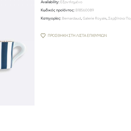
Availability:
Εξαντλημένο
Κωδικός προϊόντος:
B18560089
Κατηγορίες:
Bernardaud
,
Galerie Royale
,
Σερβίτσια Π
ΠΡΟΣΘΉΚΗ ΣΤΗ ΛΊΣΤΑ ΕΠΙΘΥΜΙΏΝ