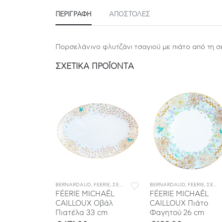
ΠΕΡΙΓΡΑΦΉ
ΑΠΟΣΤΟΛΕΣ
Πορσελάνινο φλυτζάνι τσαγιού με πιάτο από τη σ
ΣΧΕΤΙΚΆ ΠΡΟΪΌΝΤΑ
ΒΙΤΣΙΑ ΦΑΓΗΤΟΥ
FEERIE
,
ΣΕΡΒΙΤΣΙΑ ΠΟΡΣΕΛΑΝΗΣ
BERNARDAUD
,
ΣΕΡΒΙΤΣΙΑ ΦΑΓΗΤΟΥ
,
FEERIE
,
ΣΕΡΒΙΤΣΙΑ ΠΟΡΣΕΛΑΝΗΣ
BERNARDAUD
,
ΣΕΡΒΙΤΣΙΑ ΦΑΓΗ
,
FEERIE
,
ΣΕΡΒΙΤΣΙΑ ΠΟΡΣΕΛΑΝΗΣ
CHAËL
FÉERIE MICHAËL
FÉERIE MICHAËL
Ραβιέρα 23 x
CAILLOUX Οβάλ
CAILLOUX Πιάτο
Πιατέλα 33 cm
Φαγητού 26 cm