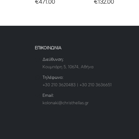
€
471.00
€
132.00
ΕΠΙΚΟΙΝΩΝΙΑ
Διεύθυνση:
Κουμπάρη 5, 10674, Αθήνα
Τηλέφωνο:
+30 210 3620483 | +30 210 3636651
Email:
kolonaki@christhellas.gr