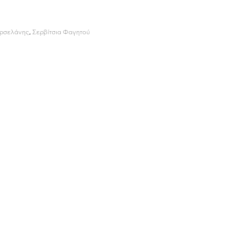
ορσελάνης
,
Σερβίτσια Φαγητού