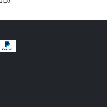
31.00
€
132.00