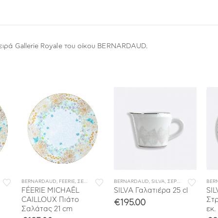
ειρά Gallerie Royale του οίκου BERNARDAUD.
ΤΟΥ
BERNARDAUD
,
ΣΕΡΒΙΤΣΙΑ ΦΑΓΗΤΟΥ
,
FEERIE
,
ΣΕΡΒΙΤΣΙΑ ΠΟΡΣΕΛΑΝΗΣ
BERNARDAUD
,
ΣΕΡΒΙΤΣΙΑ ΦΑΓΗΤΟΥ
,
SILVA
,
ΣΕΡΒΙΤΣΙΑ ΠΟΡΣΕΛΑΝΗΣ
BER
FÉERIE MICHAËL
SILVA Γαλατιέρα 25 cl
SIL
CAILLOUX Πιάτο
Στρ
€
195.00
Σαλάτας 21 cm
εκ.