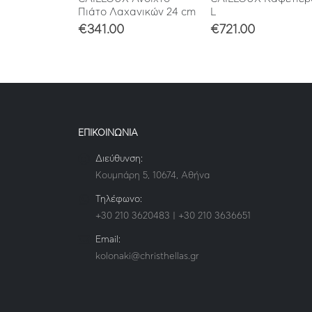
Πιάτο Λαχανικών 24 cm
L
€
341.00
€
721.00
ΕΠΙΚΟΙΝΩΝΙΑ
Διεύθυνση:
Κουμπάρη 5, 10674, Αθήνα
Τηλέφωνο:
+30 210 3620483 | +30 210 3636651
Email:
kolonaki@christhellas.gr