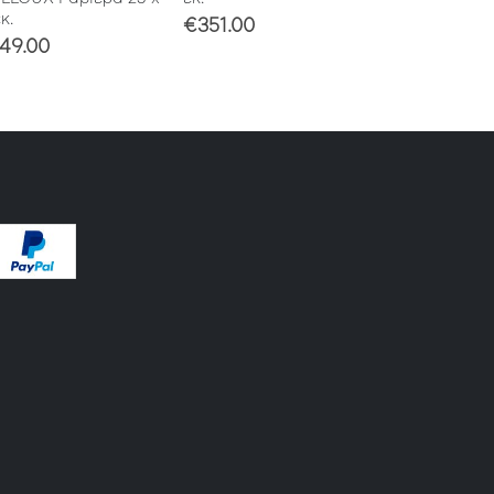
€
195.00
κ.
€
351.00
49.00