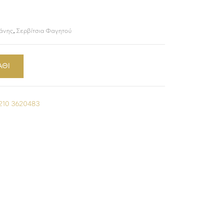
άνης
,
Σερβίτσια Φαγητού
ΑΘΙ
210 3620483