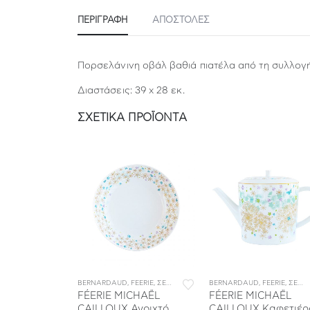
ΠΕΡΙΓΡΑΦΉ
ΑΠΟΣΤΟΛΕΣ
Πορσελάνινη οβάλ βαθιά πιατέλα από τη συλλο
Διαστάσεις: 39 x 28 εκ.
ΣΧΕΤΙΚΆ ΠΡΟΪΌΝΤΑ
ΙΤΣΙΑ ΦΑΓΗΤΟΥ
SILVA
,
ΣΕΡΒΙΤΣΙΑ ΠΟΡΣΕΛΑΝΗΣ
BERNARDAUD
,
ΣΕΡΒΙΤΣΙΑ ΦΑΓΗΤΟΥ
,
FEERIE
,
ΣΕΡΒΙΤΣΙΑ ΠΟΡΣΕΛΑΝΗΣ
BERNARDAUD
,
ΣΕΡΒΙΤΣΙΑ ΦΑΓΗ
,
FEERIE
,
ΣΕΡΒΙΤΣΙΑ ΠΟΡΣΕΛΑΝΗΣ
τέλα Οβάλ 33
FÉERIE MICHAËL
FÉERIE MICHAËL
CAILLOUX Ανοιχτό
CAILLOUX Καφετιέρ