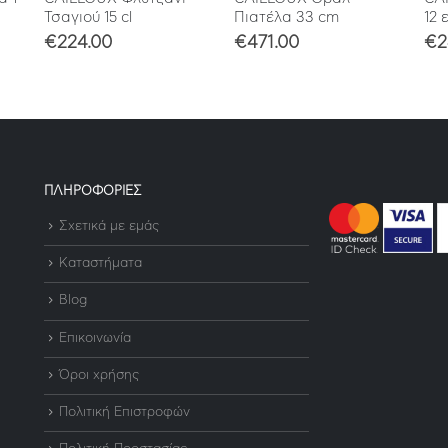
Τσαγιού 15 cl
Πιατέλα 33 cm
12 ε
€
224.00
€
471.00
€
2
ΠΛΗΡΟΦΟΡΙΕΣ
Σχετικά με εμάς
Καταστήματα
Blog
Επικοινωνία
Όροι χρήσης
Πολιτική Επιστροφών