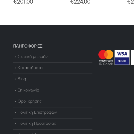
€
201.00
€
224.00
€
2
ΠΛΗΡΟΦΟΡΙΕΣ
Σχετικά με εμάς
Καταστήματα
Blog
Επικοινωνία
Όροι χρήσης
Πολιτική Επιστροφών
Πολιτική Προστασίας