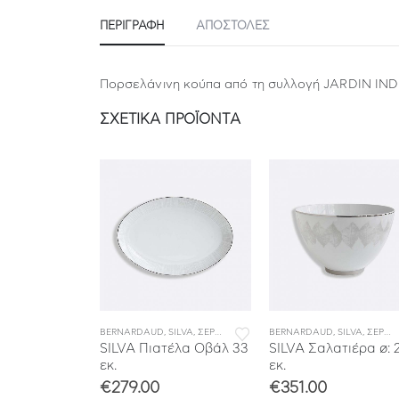
ΠΕΡΙΓΡΑΦΉ
ΑΠΟΣΤΟΛΕΣ
Πορσελάνινη κούπα από τη συλλογή JARDIN IND
ΣΧΕΤΙΚΆ ΠΡΟΪΌΝΤΑ
ΙΤΣΙΑ ΦΑΓΗΤΟΥ
FEERIE
,
ΣΕΡΒΙΤΣΙΑ ΠΟΡΣΕΛΑΝΗΣ
BERNARDAUD
,
ΣΕΡΒΙΤΣΙΑ ΦΑΓΗΤΟΥ
,
SILVA
,
ΣΕΡΒΙΤΣΙΑ ΠΟΡΣΕΛΑΝΗΣ
BERNARDAUD
,
ΣΕΡΒΙΤΣΙΑ ΦΑΓΗΤ
,
SILVA
,
ΣΕΡΒΙΤΣΙΑ ΠΟΡΣΕΛΑΝΗΣ
CHAËL
SILVA Πιατέλα Οβάλ 33
SILVA Σαλατιέρα ø: 
 Οβάλ
εκ.
εκ.
 εκ.
€
279.00
€
351.00