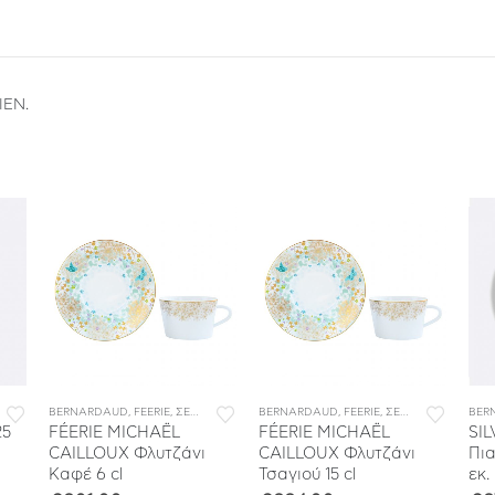
IEN.
ΟΥ
BERNARDAUD
,
ΣΕΡΒΙΤΣΙΑ ΦΑΓΗΤΟΥ
,
FEERIE
,
ΣΕΡΒΙΤΣΙΑ ΠΟΡΣΕΛΑΝΗΣ
BERNARDAUD
,
ΣΕΡΒΙΤΣΙΑ ΦΑΓΗΤΟΥ
,
FEERIE
,
ΣΕΡΒΙΤΣΙΑ ΠΟΡΣΕΛΑΝΗΣ
BER
25
FÉERIE MICHAËL
FÉERIE MICHAËL
SIL
CAILLOUX Φλυτζάνι
CAILLOUX Φλυτζάνι
Πια
Καφέ 6 cl
Τσαγιού 15 cl
εκ.