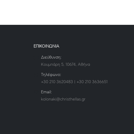
ΕΠΙΚΟΙΝΩΝΙΑ
Διεύθυνση:
Κουμπάρη 5, 10674, Αθήνα
Τηλέφωνο:
+30 210 3620483 | +30 210 3636651
Email:
kolonaki@christhellas.gr