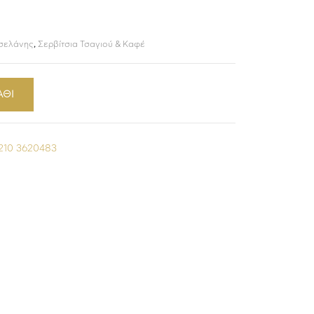
ρσελάνης
,
Σερβίτσια Τσαγιού & Καφέ
ΑΘΙ
210 3620483