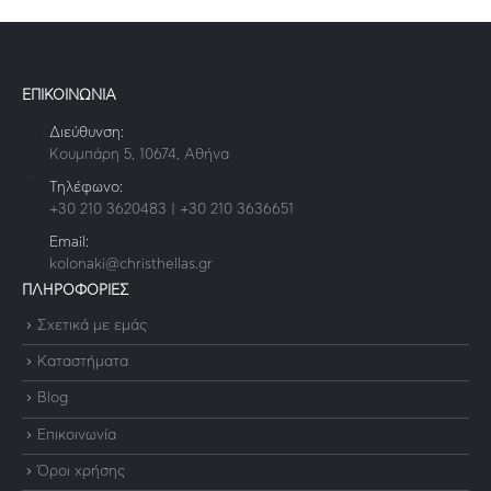
ΕΠΙΚΟΙΝΩΝΙΑ
Διεύθυνση:
Κουμπάρη 5, 10674, Αθήνα
Τηλέφωνο:
+30 210 3620483 | +30 210 3636651
Email:
kolonaki@christhellas.gr
ΠΛΗΡΟΦΟΡΙΕΣ
Σχετικά με εμάς
Καταστήματα
Blog
Επικοινωνία
Όροι χρήσης