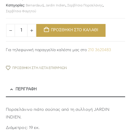
Κατηγορίες:
Bernardaud
,
Jardin Indien
,
Σερβίτσια Πορσελάνης
,
Σερβίτσια Φαγητού
ΠΡΟΣΘΗΚΗ ΣΤΟ ΚΑΛΑΘΙ
Για τηλεφωνική παραγγελία καλέστε μας στο
210 3620483
ΠΡΟΣΘΉΚΗ ΣΤΗ ΛΊΣΤΑ ΕΠΙΘΥΜΙΏΝ
ΠΕΡΙΓΡΑΦΉ
Πορσελάνινο πιάτο σούπας από τη συλλογή JARDIN
INDIEN.
Διάμετρος: 19 εκ.