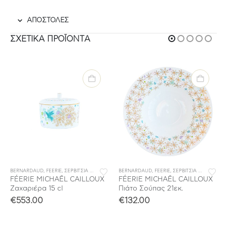
ΑΠΟΣΤΟΛΕΣ
ΣΧΕΤΙΚΆ ΠΡΟΪΌΝΤΑ
BERNARDAUD
,
ΣΕΡΒΙΤΣΙΑ ΦΑΓΗΤΟΥ
,
FEERIE
,
ΣΕΡΒΙΤΣΙΑ ΠΟΡΣΕΛΑΝΗΣ
BERNARDAUD
,
ΣΕΡΒΙΤΣΙΑ ΦΑΓΗΤΟΥ
,
FEERIE
,
ΣΕΡΒΙΤΣΙΑ ΠΟΡΣΕΛΑΝΗΣ
FÉERIE MICHAËL CAILLOUX
FÉERIE MICHAËL CAILLOUX
Ζαχαριέρα 15 cl
Πιάτο Σούπας 21εκ.
€
553.00
€
132.00