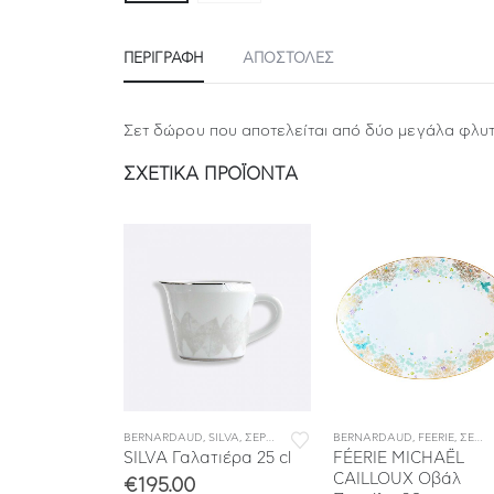
ΠΕΡΙΓΡΑΦΉ
ΑΠΟΣΤΟΛΕΣ
Σετ δώρου που αποτελείται από δύο μεγάλα φλυτ
ΣΧΕΤΙΚΆ ΠΡΟΪΌΝΤΑ
ΙΤΣΙΑ ΦΑΓΗΤΟΥ
FEERIE
,
ΣΕΡΒΙΤΣΙΑ ΠΟΡΣΕΛΑΝΗΣ
BERNARDAUD
,
ΣΕΡΒΙΤΣΙΑ ΦΑΓΗΤΟΥ
,
SILVA
,
ΣΕΡΒΙΤΣΙΑ ΠΟΡΣΕΛΑΝΗΣ
BERNARDAUD
,
ΣΕΡΒΙΤΣΙΑ ΦΑΓΗΤ
,
FEERIE
,
ΣΕΡΒΙΤΣΙΑ ΠΟΡΣΕΛΑΝΗΣ
CHAËL
SILVA Γαλατιέρα 25 cl
FÉERIE MICHAËL
 Οβάλ
CAILLOUX Οβάλ
€
195.00