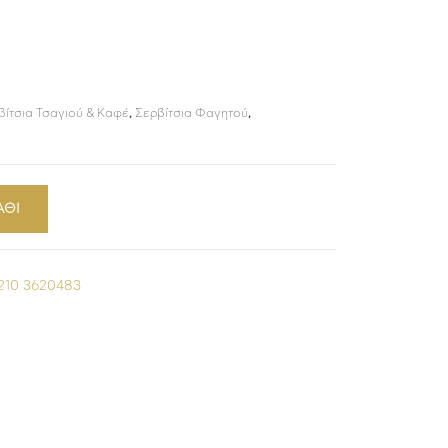
βίτσια Τσαγιού & Καφέ
,
Σερβίτσια Φαγητού
,
ΑΘΙ
210 3620483