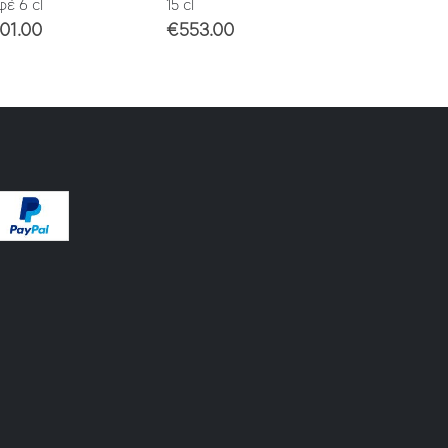
έ 6 cl
15 cl
01.00
€
553.00