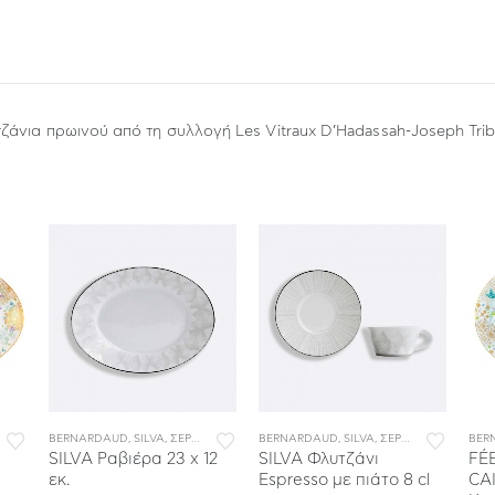
ζάνια πρωινού από τη συλλογή Les Vitraux D’Hadassah-Joseph T
ΟΥ
BERNARDAUD
,
ΣΕΡΒΙΤΣΙΑ ΦΑΓΗΤΟΥ
,
SILVA
,
ΣΕΡΒΙΤΣΙΑ ΠΟΡΣΕΛΑΝΗΣ
BERNARDAUD
,
ΣΕΡΒΙΤΣΙΑ ΦΑΓΗΤΟΥ
,
SILVA
,
ΣΕΡΒΙΤΣΙΑ ΠΟΡΣΕΛΑΝΗΣ
BER
SILVA Ραβιέρα 23 x 12
SILVA Φλυτζάνι
FÉ
εκ.
Espresso με πιάτο 8 cl
CA