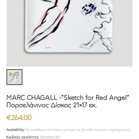
MARC CHAGALL -”Sketch for Red Angel”
Πορσελάνινος Δίσκος 21×17 εκ.
€
264.00
Availability:
Σε απόθεμα (επιπλέον μπορεί να ζητηθεί κατόπιν παραγγελίας)
Κωδικός προϊόντος:
B008882301