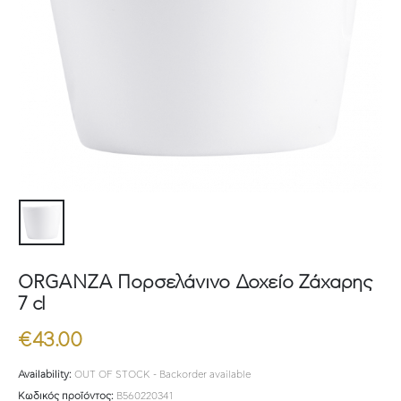
ORGANZA Πορσελάνινο Δοχείο Ζάχαρης
7 cl
€
43.00
Availability:
OUT OF STOCK - Backorder available
Κωδικός προϊόντος:
B560220341