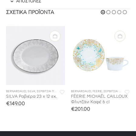
ΑΠΟΣΤΟΛΕΣ
ΣΧΕΤΙΚΆ ΠΡΟΪΌΝΤΑ
BERNARDAUD
,
ΣΕΡΒΙΤΣΙΑ ΦΑΓΗΤΟΥ
,
SILVA
,
ΣΕΡΒΙΤΣΙΑ ΠΟΡΣΕΛΑΝΗΣ
BERNARDAUD
,
ΣΕΡΒΙΤΣΙΑ ΦΑΓΗΤΟΥ
,
FEERIE
,
ΣΕΡΒΙΤΣΙΑ ΠΟΡΣΕΛΑΝΗΣ
SILVA Ραβιέρα 23 x 12 εκ.
FÉERIE MICHAËL CAILLOUX
Φλυτζάνι Καφέ 6 cl
€
149.00
€
201.00