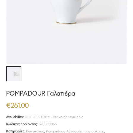
POMPADOUR Γαλατιέρα
€
261.00
Availability:
OUT OF STOCK - Backorder available
Κωδικός προϊόντος:
B20880065
Κατηγορίες:
Bernardaud
,
Pompadour
,
Αξεσουάρ τσαγιού/καφε
,