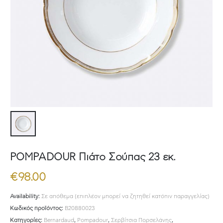
POMPADOUR Πιάτο Σούπας 23 εκ.
€
98.00
Availability:
Σε απόθεμα (επιπλέον μπορεί να ζητηθεί κατόπιν παραγγελίας)
Κωδικός προϊόντος:
B20880023
Κατηγορίες:
Bernardaud
,
Pompadour
,
Σερβίτσια Πορσελάνης
,