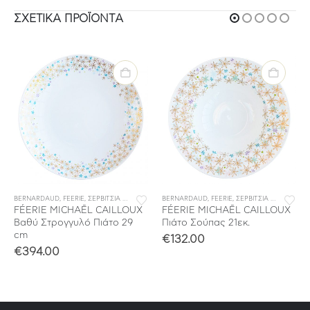
ΣΧΕΤΙΚΆ ΠΡΟΪΌΝΤΑ
BERNARDAUD
,
ΣΕΡΒΙΤΣΙΑ ΦΑΓΗΤΟΥ
,
FEERIE
,
ΣΕΡΒΙΤΣΙΑ ΠΟΡΣΕΛΑΝΗΣ
BERNARDAUD
,
ΣΕΡΒΙΤΣΙΑ ΦΑΓΗΤΟΥ
,
FEERIE
,
ΣΕΡΒΙΤΣΙΑ ΠΟΡΣΕΛΑΝΗΣ
FÉERIE MICHAËL CAILLOUX
FÉERIE MICHAËL CAILLOUX
Βαθύ Στρογγυλό Πιάτο 29
Πιάτο Σούπας 21εκ.
cm
€
132.00
€
394.00