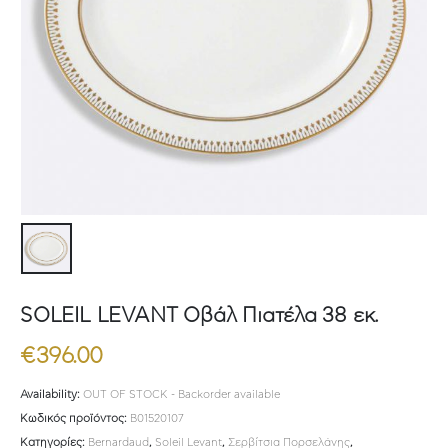
SOLEIL LEVANT Οβάλ Πιατέλα 38 εκ.
€
396.00
Availability:
OUT OF STOCK - Backorder available
Κωδικός προϊόντος:
B01520107
Κατηγορίες:
Bernardaud
,
Soleil Levant
,
Σερβίτσια Πορσελάνης
,