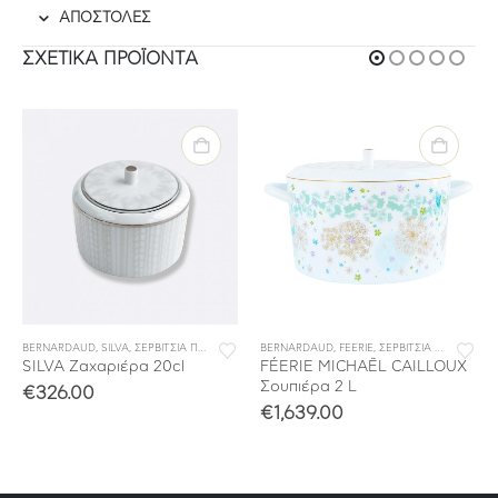
ΑΠΟΣΤΟΛΕΣ
ΣΧΕΤΙΚΆ ΠΡΟΪΌΝΤΑ
BERNARDAUD
,
ΣΕΡΒΙΤΣΙΑ ΦΑΓΗΤΟΥ
,
SILVA
,
ΣΕΡΒΙΤΣΙΑ ΠΟΡΣΕΛΑΝΗΣ
BERNARDAUD
,
ΣΕΡΒΙΤΣΙΑ ΦΑΓΗΤΟΥ
,
FEERIE
,
ΣΕΡΒΙΤΣΙΑ ΠΟΡΣΕΛΑΝΗΣ
SILVA Ζαχαριέρα 20cl
FÉERIE MICHAËL CAILLOUX
Σουπιέρα 2 L
€
326.00
€
1,639.00