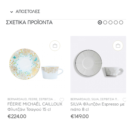
ΑΠΟΣΤΟΛΕΣ
ΣΧΕΤΙΚΆ ΠΡΟΪΌΝΤΑ
BERNARDAUD
,
ΣΕΡΒΙΤΣΙΑ ΦΑΓΗΤΟΥ
,
FEERIE
,
ΣΕΡΒΙΤΣΙΑ ΠΟΡΣΕΛΑΝΗΣ
BERNARDAUD
,
ΣΕΡΒΙΤΣΙΑ ΦΑΓΗΤΟΥ
,
SILVA
,
ΣΕΡΒΙΤΣΙΑ ΠΟΡΣΕΛΑΝΗΣ
FÉERIE MICHAËL CAILLOUX
SILVA Φλυτζάνι Espresso με
Φλυτζάνι Τσαγιού 15 cl
πιάτο 8 cl
€
224.00
€
149.00