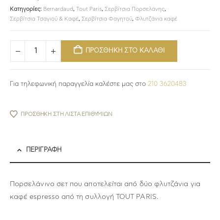
Κατηγορίες:
Bernardaud
,
Tout Paris
,
Σερβίτσια Πορσελάνης
,
Σερβίτσια Τσαγιού & Καφέ
,
Σερβίτσια Φαγητού
,
Φλυτζάνια καφέ
ΠΡΟΣΘΗΚΗ ΣΤΟ ΚΑΛΑΘΙ
Για τηλεφωνική παραγγελία καλέστε μας στο
210 3620483
ΠΡΟΣΘΉΚΗ ΣΤΗ ΛΊΣΤΑ ΕΠΙΘΥΜΙΏΝ
ΠΕΡΙΓΡΑΦΉ
Πορσελάνινο σετ που αποτελείται από δύο φλυτζάνια για
καφέ espresso από τη συλλογή TOUT PARIS.