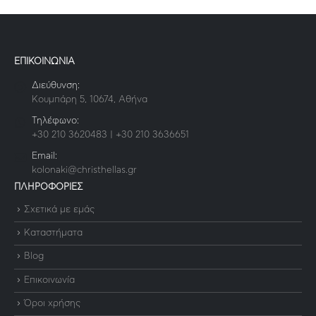
ΕΠΙΚΟΙΝΩΝΙΑ
Διεύθυνση:
Κουμπάρη 5, 10674, Αθήνα
Τηλέφωνο:
+30 210 3620483 | +30 210 3636651
Email:
kolonaki@christhellas.gr
ΠΛΗΡΟΦΟΡΙΕΣ
Σχετικά με εμάς
Καταστήματα
Blog
Επικοινωνία
Όροι χρήσης