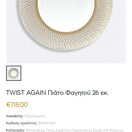
TWIST AGAIN Πιάτο Φαγητού 26 εκ.
€
118.00
Availability:
Εξαντλημένο
Κωδικός προϊόντος:
B198121259
Κατηγορίες:
Bernardaud
,
Twist
,
Σερβίτσια Πορσελάνης
,
Σερβίτσια Φαγητού