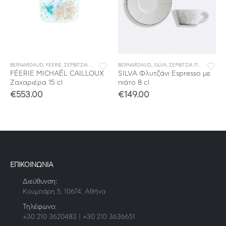
BERNARDAUD
,
ΣΕΡΒΙΤΣΙΑ ΦΑΓΗΤΟΥ
,
FEERIE
,
ΣΕΡΒΙΤΣΙΑ ΠΟΡΣΕΛΑΝΗΣ
BERNARDAUD
,
ΣΕΡΒΙΤΣΙΑ ΦΑΓΗΤΟΥ
,
SILVA
,
ΣΕΡΒΙΤΣΙΑ ΠΟΡΣΕΛΑΝΗΣ
FÉERIE MICHAËL CAILLOUX
SILVA Φλυτζάνι Espresso με
Ζαχαριέρα 15 cl
πιάτο 8 cl
€
553.00
€
149.00
ΕΠΙΚΟΙΝΩΝΙΑ
Διεύθυνση:
Κουμπάρη 5, 10674, Αθήνα
Τηλέφωνο:
+30 210 3620483 | +30 210 3636651