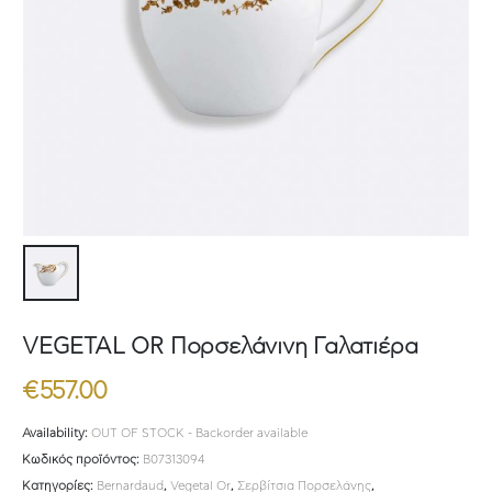
VEGETAL OR Πορσελάνινη Γαλατιέρα
€
557.00
Availability:
OUT OF STOCK - Backorder available
Κωδικός προϊόντος:
B07313094
Κατηγορίες:
Bernardaud
,
Vegetal Or
,
Σερβίτσια Πορσελάνης
,