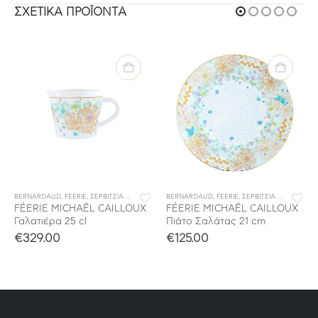
ΣΧΕΤΙΚΆ ΠΡΟΪΌΝΤΑ
BERNARDAUD
,
ΣΕΡΒΙΤΣΙΑ ΦΑΓΗΤΟΥ
,
FEERIE
,
ΣΕΡΒΙΤΣΙΑ ΠΟΡΣΕΛΑΝΗΣ
BERNARDAUD
,
ΣΕΡΒΙΤΣΙΑ ΦΑΓΗΤΟΥ
,
FEERIE
,
ΣΕΡΒΙΤΣΙΑ ΠΟΡΣΕΛΑΝΗΣ
FÉERIE MICHAËL CAILLOUX
FÉERIE MICHAËL CAILLOUX
Γαλατιέρα 25 cl
Πιάτο Σαλάτας 21 cm
€
329.00
€
125.00