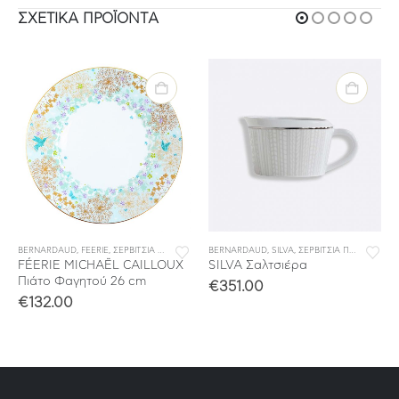
ΣΧΕΤΙΚΆ ΠΡΟΪΌΝΤΑ
BERNARDAUD
,
ΣΕΡΒΙΤΣΙΑ ΦΑΓΗΤΟΥ
,
FEERIE
,
ΣΕΡΒΙΤΣΙΑ ΠΟΡΣΕΛΑΝΗΣ
BERNARDAUD
,
ΣΕΡΒΙΤΣΙΑ ΦΑΓΗΤΟΥ
,
SILVA
,
ΣΕΡΒΙΤΣΙΑ ΠΟΡΣΕΛΑΝΗΣ
FÉERIE MICHAËL CAILLOUX
SILVA Σαλτσιέρα
Πιάτο Φαγητού 26 cm
€
351.00
€
132.00