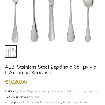
ALBI Stainless Steel Σερβίτσιο 36 Τμχ για
6 Άτομα με Κασετίνα
€
1,020.00
Availability:
Σε απόθεμα (επιπλέον μπορεί να ζητηθεί κατόπιν παραγγελίας)
Κωδικός προϊόντος:
2417735
Κατηγορίες:
Albi
,
Christofle
,
Μαχαιροπίρουνα
,
Σετ Μαχαιροπίρουνα
,