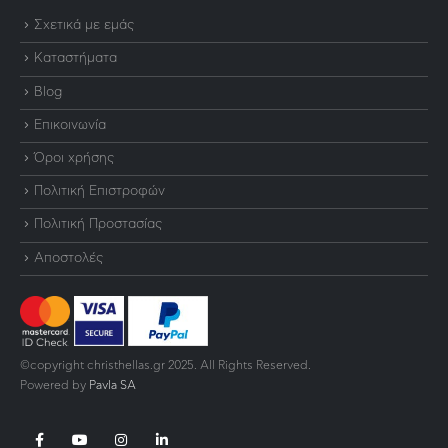
Σχετικά με εμάς
Καταστήματα
Blog
Επικοινωνία
Όροι χρήσης
Πολιτική Επιστροφών
Πολιτική Προστασίας
Αποστολές
©copyright christhellas.gr 2025. All Rights Reserved.
Powered by
Pavla SA