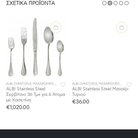
ΣΧΕΤΙΚΆ ΠΡΟΪΌΝΤΑ
ALBI
,
ΣΥΛΛΟΓΕΣ
,
CHRISTOFLE
,
ΜΑΧΑΙΡΟΠΙΡΟΥΝΑ
,
ΣΕΤ ΜΑΧΑΙΡΟΠΙΡΟΥΝΑ
ALBI
,
CHRISTOFLE
,
ΣΥΛΛΟΓΕΣ
,
ΜΑΧΑΙΡΟΠΙΡΟΥΝΑ
,
ΜΕΜΟΝ
ALBI Stainless Steel
ALBI Stainless Steel Mαχαίρι
Σερβίτσιο 36 Τμχ για 6 Άτομα
Τυριού
με Κασετίνα
€
36.00
€
1,020.00