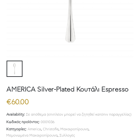
AMERICA Silver-Plated Κουτάλι Espresso
€
60.00
Availability:
Σε απόθεμα (επιπλέον μπορεί να ζητηθεί κατόπιν παραγγελίας)
Κωδικός προϊόντος:
0001036
Κατηγορίες:
America
,
Christofle
,
Μαχαιροπίρουνα
,
Μεμονωμένα Μαχαιροπίρουνα
,
Συλλογές