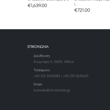
L
€
1,639.00
€
721.00
ΕΠΙΚΟΙΝΩΝΙΑ
Διεύθυνση:
Κουμπάρη 5, 10674, Αθήνα
Τηλέφωνο:
+30 210 3620483 | +30 210 3636651
Email:
kolonaki@christhellas.gr