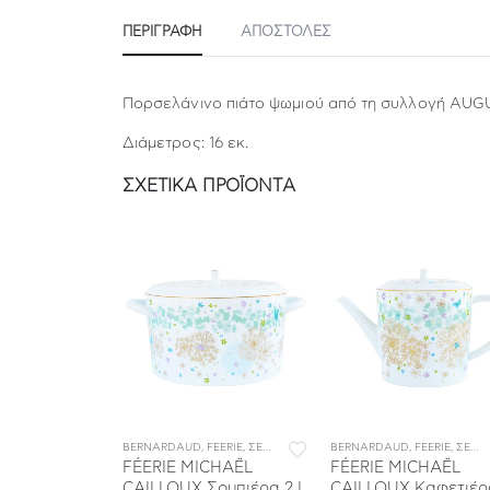
ΠΕΡΙΓΡΑΦΉ
ΑΠΟΣΤΟΛΕΣ
Πορσελάνινο πιάτο ψωμιού από τη συλλογή AUG
Διάμετρος: 16 εκ.
ΣΧΕΤΙΚΆ ΠΡΟΪΌΝΤΑ
ΒΙΤΣΙΑ ΦΑΓΗΤΟΥ
FEERIE
,
ΣΕΡΒΙΤΣΙΑ ΠΟΡΣΕΛΑΝΗΣ
BERNARDAUD
,
ΣΕΡΒΙΤΣΙΑ ΦΑΓΗΤΟΥ
,
FEERIE
,
ΣΕΡΒΙΤΣΙΑ ΠΟΡΣΕΛΑΝΗΣ
BERNARDAUD
,
ΣΕΡΒΙΤΣΙΑ ΦΑΓΗ
,
FEERIE
,
ΣΕΡΒΙΤΣΙΑ ΠΟΡΣΕΛΑΝΗΣ
CHAËL
FÉERIE MICHAËL
FÉERIE MICHAËL
Ραβιέρα 23 x
CAILLOUX Σουπιέρα 2 L
CAILLOUX Καφετιέρ