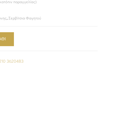
 κατόπιν παραγγελίας)
άνης
,
Σερβίτσια Φαγητού
ΑΘΙ
210 3620483