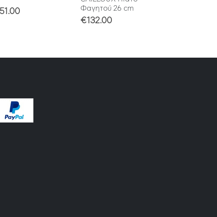
€
351.00
Φαγητού 26 cm
51.00
€
132.00