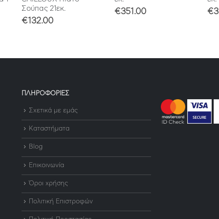
Σούπας 21εκ.
€
351.00
€
3
€
132.00
ΠΛΗΡΟΦΟΡΙΕΣ
Σχετικά με εμάς
Καταστήματα
Blog
Επικοινωνία
Όροι χρήσης
Πολιτική Επιστροφών