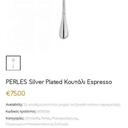
PERLES Silver Plated Κουτάλι Espresso
€
75.00
Availability:
Σε απόθεμα (επιπλέον μπορεί να ζητηθεί κατόπιν παραγγελίας)
Κωδικός προϊόντος:
0010036
Κατηγορίες:
Christofle
,
Perles
,
Μαχαιροπίρουνα
,
Μεμονωμένα Μαχαιροπίρουνα
,
Συλλογές