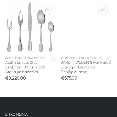
ALBI
,
ΜΕΜΟΝΩΜΕΝΑ ΜΑΧΑΙΡΟΠΙΡΟΥΝΑ
,
CHRISTOFLE
,
ΜΑΧΑΙΡΟΠΙΡΟΥΝΑ
,
,
ΣΕΤ ΜΑΧΑΙΡΟΠΙΡΟΥΝΑ
ΣΥΛΛΟΓΕΣ
CHRISTOFLE
,
JARDIN D'EDEN
,
ΣΥΛΛΟΓΕΣ
,
ΜΑΧΑΙΡΟΠΙΡΟΥΝΑ
ALBI Stainless Steel
JARDIN D’EDEN Silver Plated
Σερβίτσιο 110 τμχ για 12
Διάτρητη Σπάτουλα
Άτομα με Κασετίνα
Σερβιρίσματος
€
3,220.00
€
575.00
ΕΠΙΚΟΙΝΩΝΙΑ