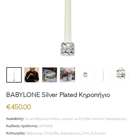
BABYLONE Silver Plated Κηροπήγιο
€
450.00
Availability:
Σε απόθεμα (επιπλέον μπορεί να ζητηθεί κατόπιν παραγγελίας)
Κωδικός προϊόντος:
4210008
Κατηγορίες:
Babylone
,
Christofle
,
Διακόσμηση
,
Σπίτι
,
Συλλογές