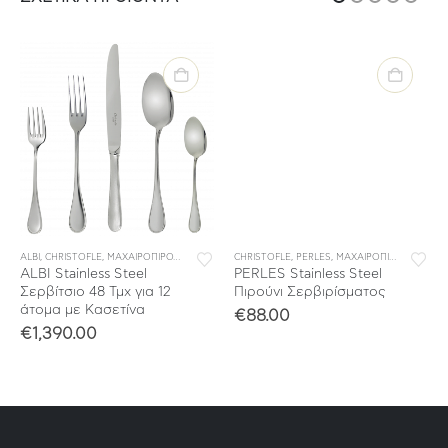
Τ ΜΑΧΑΙΡΟΠΙΡΟΥΝΑ
ΥΛΛΟΓΕΣ
ALBI
,
CHRISTOFLE
,
ΣΥΛΛΟΓΕΣ
,
ΜΑΧΑΙΡΟΠΙΡΟΥΝΑ
,
ΣΕΤ ΜΑΧΑΙΡΟΠΙΡΟΥΝΑ
CHRISTOFLE
,
PERLES
,
ΣΥΛΛΟΓΕΣ
,
ΜΑΧΑΙΡΟΠΙΡΟΥΝΑ
,
ΜΕΜ
ALBI Stainless Steel
PERLES Stainless Steel
Σερβίτσιο 48 Τμχ για 12
Πιρούνι Σερβιρίσματος
άτομα με Κασετίνα
€
88.00
€
1,390.00