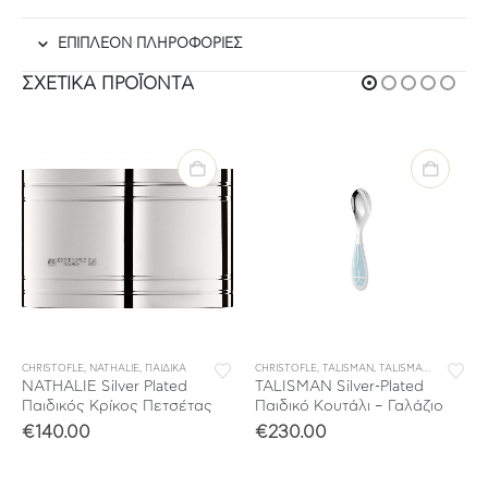
ΕΠΙΠΛΈΟΝ ΠΛΗΡΟΦΟΡΊΕΣ
ΣΧΕΤΙΚΆ ΠΡΟΪΌΝΤΑ
CHRISTOFLE
,
NATHALIE
,
ΠΑΙΔΙΚΑ
CHRISTOFLE
,
TALISMAN
,
TALISMAN BABY
,
ΠΑΙ
NATHALIE Silver Plated
TALISMAN Silver-Plated
Παιδικός Κρίκος Πετσέτας
Παιδικό Κουτάλι – Γαλάζιο
€
140.00
€
230.00