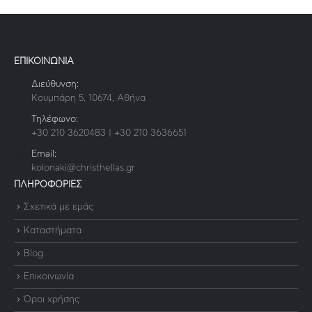
ΕΠΙΚΟΙΝΩΝΙΑ
Διεύθυνση:
Κουμπάρη 5, 10674, Αθήνα
Τηλέφωνο:
+30 210 3620483 | +30 210 3636651
Email:
kolonaki@christhellas.gr
ΠΛΗΡΟΦΟΡΙΕΣ
Σχετικά με εμάς
Καταστήματα
Blog
Επικοινωνία
Όροι χρήσης