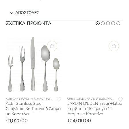
ΑΠΟΣΤΟΛΕΣ
ΣΧΕΤΙΚΆ ΠΡΟΪΌΝΤΑ
ΜΟΝΩΜΕΝΑ ΜΑΧΑΙΡΟΠΙΡΟΥΝΑ
ΥΛΛΟΓΕΣ
ALBI
,
CHRISTOFLE
,
ΜΑΧΑΙΡΟΠΙΡΟΥΝΑ
,
ΣΥΛΛΟΓΕΣ
,
ΣΕΤ ΜΑΧΑΙΡΟΠΙΡΟΥΝΑ
CHRISTOFLE
,
JARDIN D'EDEN
,
ΣΥΛΛΟΓΕΣ
,
ΜΑΧΑΙΡΟΠΙΡΟΥΝΑ
ALBI Stainless Steel
JARDIN D’EDEN Silver-Plated
Σερβίτσιο 36 Τμχ για 6 Άτομα
Σερβίτσιο 110 Τμχ για 12
με Κασετίνα
Άτομα με Κασετίνα
€
1,020.00
€
14,010.00