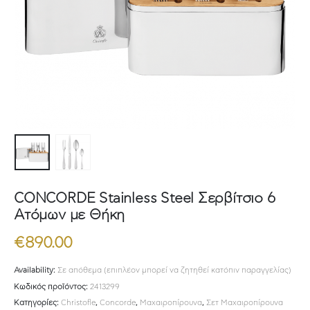
CONCORDE Stainless Steel Σερβίτσιο 6
Ατόμων με Θήκη
€
890.00
Availability:
Σε απόθεμα (επιπλέον μπορεί να ζητηθεί κατόπιν παραγγελίας)
Κωδικός προϊόντος:
2413299
Κατηγορίες:
Christofle
,
Concorde
,
Μαχαιροπίρουνα
,
Σετ Μαχαιροπίρουνα