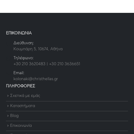
ΕΠΙΚΟΙΝΩΝΙΑ
Διεύθυνση:
Κουμπάρη 5, 10674, Αθήνα
Τηλέφωνο:
+30 210 3620483 | +30 210 3636651
Email:
kolonaki@christhellas.gr
ΠΛΗΡΟΦΟΡΙΕΣ
Σχετικά με εμάς
Καταστήματα
Blog
Επικοινωνία