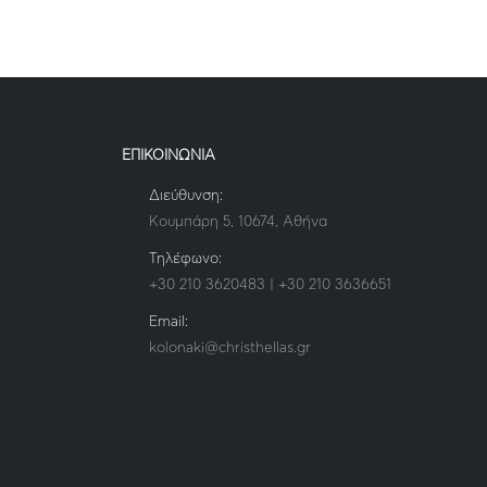
ΕΠΙΚΟΙΝΩΝΙΑ
Διεύθυνση:
Κουμπάρη 5, 10674, Αθήνα
Τηλέφωνο:
+30 210 3620483 | +30 210 3636651
Email:
kolonaki@christhellas.gr