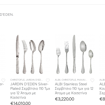
 D’EDEN.
ΑΧΑΙΡΟΠΙΡΟΥΝΑ
,
ΜΑΧΑΙΡΟΠΙΡΟΥΝΑ
CHRISTOFLE
,
ΣΥΛΛΟΓΕΣ
,
ΜΕΜΟΝΩΜΕΝΑ ΜΑΧΑΙΡΟΠΙΡΟΥΝΑ
,
JARDIN D'EDEN
,
ΜΑΧΑΙΡΟΠΙΡΟΥΝΑ
ALBI
,
CHRISTOFLE
,
ΣΥΛΛΟΓΕΣ
,
ΣΕΤ ΜΑΧΑΙΡΟΠΙΡΟΥΝΑ
,
ΜΑΧΑΙΡΟΠΙΡΟΥΝΑ
,
ΣΥΛΛ
,
ALBI
ΣΕ
er-
JARDIN D’EDEN Silver-
ALBI Stainless Steel
ALB
Plated Σερβίτσιο 110 Τμχ
Σερβίτσιο 110 τμχ για 12
Κου
για 12 Άτομα με
Άτομα με Κασετίνα
Σε
Κασετίνα
€
3,220.00
€
8
€
14,010.00