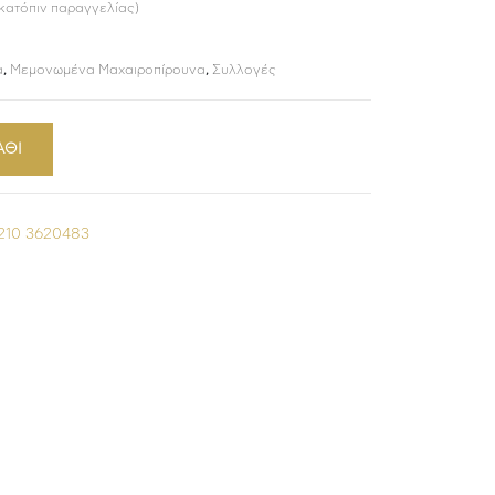
 κατόπιν παραγγελίας)
α
,
Μεμονωμένα Μαχαιροπίρουνα
,
Συλλογές
ΑΘΙ
210 3620483