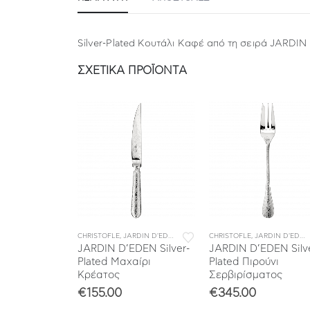
Silver-Plated Κουτάλι Καφέ από τη σειρά JARDIN
ΣΧΕΤΙΚΆ ΠΡΟΪΌΝΤΑ
 ΜΑΧΑΙΡΟΠΙΡΟΥΝΑ
IANA
,
ΕΠΙΤΡΑΠΕΖΙΑ ΕΙΔΗ
,
ΣΥΛΛΟΓΕΣ
CHRISTOFLE
,
ΚΡΥΣΤΑΛΛΟ
,
JARDIN D'EDEN
,
ΣΥΛΛΟΓΕΣ
,
ΜΑΧΑΙΡΟΠΙΡΟΥΝΑ
CHRISTOFLE
,
ΜΕΜΟΝΩΜΕΝΑ Μ
,
JARDIN D'EDEN
 με 2
JARDIN D’EDEN Silver-
JARDIN D’EDEN Silv
να Ποτήρια
Plated Μαχαίρι
Plated Πιρούνι
Ουίσκι
Κρέατος
Σερβιρίσματος
€
155.00
€
345.00