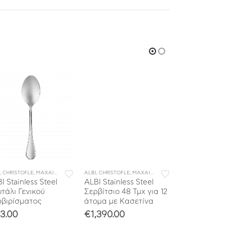
ΟΓΕΣ
Τ ΜΑΧΑΙΡΟΠΙΡΟΥΝΑ
,
CHRISTOFLE
,
ΜΑΧΑΙΡΟΠΙΡΟΥΝΑ
,
ΣΥΛΛΟΓΕΣ
,
ALBI
ΜΕΜΟΝΩΜΕΝΑ ΜΑΧΑΙΡΟΠΙΡΟΥΝΑ
,
CHRISTOFLE
,
ΜΑΧΑΙΡΟΠΙΡΟΥΝΑ
,
ΣΥΛΛΟΓΕΣ
,
CHRISTOFLE
ΣΕΤ ΜΑΧΑΙΡΟΠΙ
,
JARDI
I Stainless Steel
ALBI Stainless Steel
JARDIN D’ED
τάλι Γενικού
Σερβίτσιο 48 Τμχ για 12
Plated Πιρού
ρβιρίσματος
άτομα με Κασετίνα
€
345.00
3.00
€
1,390.00