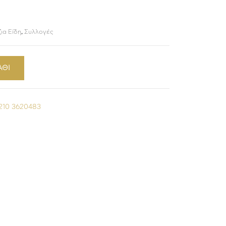
ια Είδη
,
Συλλογές
ΑΘΙ
210 3620483