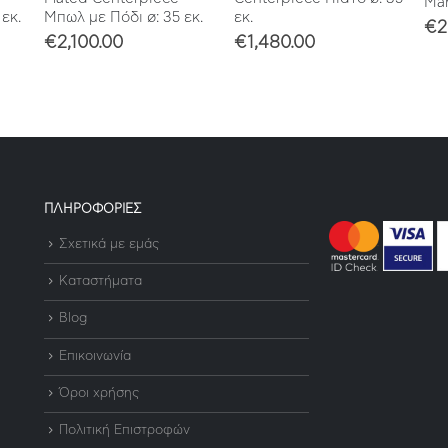
Mar
εκ.
Μπωλ με Πόδι ø: 35 εκ.
εκ.
€
2
€
2,100.00
€
1,480.00
ΠΛΗΡΟΦΟΡΙΕΣ
Σχετικά με εμάς
Καταστήματα
Blog
Επικοινωνία
Όροι χρήσης
Πολιτική Επιστροφών