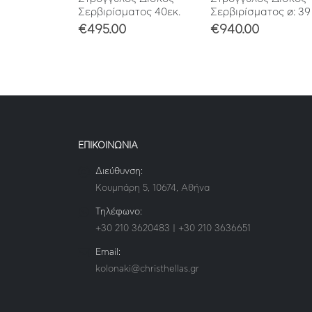
Σερβιρίσματος 40εκ.
Σερβιρίσματος ø: 39 
€
495.00
€
940.00
ΕΠΙΚΟΙΝΩΝΙΑ
Διεύθυνση:
Κουμπάρη 5, 10674, Αθήνα
Τηλέφωνο:
+30 210 3620483 | +30 210 3636651
Email:
kolonaki@christhellas.gr