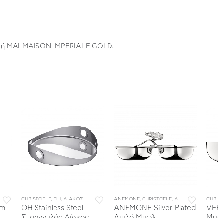
λογή MALMAISON IMPERIALE GOLD.
ΠΙΤΡΑΠΕΖΙΑ ΕΙΔΗ
CHRISTOFLE
,
ΠΟΡΣΕΛΑΝΗ
,
OH
,
ΔΙΑΚΟΣΜΗΣΗ
,
ΣΥΛΛΟΓΕΣ
,
ΔΙΣΚΟΙ
ANEMONE
,
ΕΙΔΗ ΓΙΑ ΤΟ ΤΡΑΠΕΖΙ & ΤΗΝ ΚΟΥΖΙΝΑ
,
CHRISTOFLE
,
ΔΙΑΚΟΣΜΗΣΗ
CHR
,
ΕΙ
,
Ε
um
OH Stainless Steel
ANEMONE Silver-Plated
VER
Στρογγυλός Δίσκος
Διπλό Μπωλ
Μπ