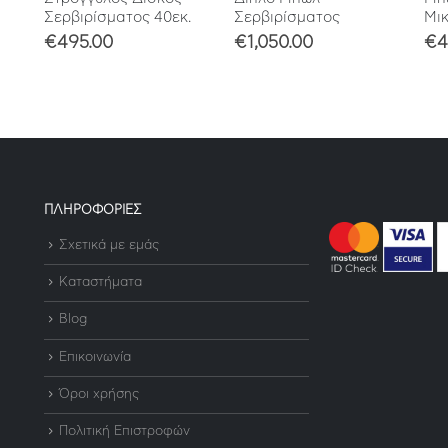
Σερβιρίσματος 40εκ.
Σερβιρίσματος
Μικ
€
495.00
€
1,050.00
€
4
ΠΛΗΡΟΦΟΡΙΕΣ
Σχετικά με εμάς
Καταστήματα
Blog
Επικοινωνία
Όροι χρήσης
Πολιτική Επιστροφών