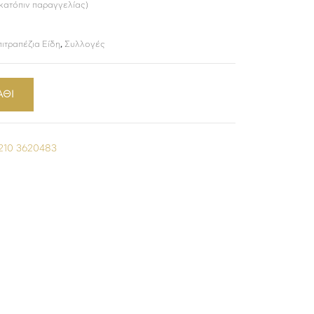
 κατόπιν παραγγελίας)
πιτραπέζια Είδη
,
Συλλογές
ΑΘΙ
210 3620483