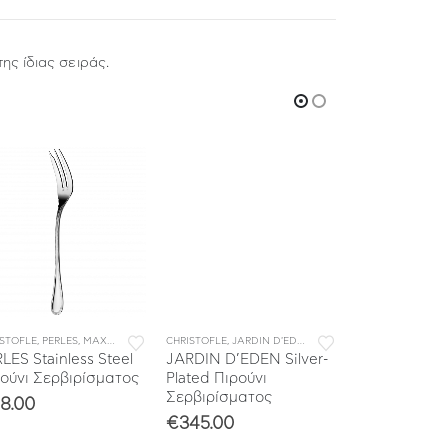
ης ίδιας σειράς.
ΟΥΝΑ
ISTOFLE
ΜΟΝΩΜΕΝΑ ΜΑΧΑΙΡΟΠΙΡΟΥΝΑ
,
ΣΥΛΛΟΓΕΣ
,
PERLES
,
ΜΑΧΑΙΡΟΠΙΡΟΥΝΑ
,
ΣΥΛΛΟΓΕΣ
CHRISTOFLE
,
ΜΕΜΟΝΩΜΕΝΑ ΜΑΧΑΙΡΟΠΙΡΟΥΝΑ
,
JARDIN D'EDEN
,
ΜΑΧΑΙΡΟΠΙΡΟΥΝΑ
ALBI
,
ΣΥΛΛΟΓΕΣ
,
CHRISTOFLE
,
ΜΕΜΟ
LES Stainless Steel
JARDIN D’EDEN Silver-
ALBI Stainles
ούνι Σερβιρίσματος
Plated Πιρούνι
Σερβίτσιο 48
Σερβιρίσματος
άτομα με Κα
8.00
€
345.00
€
1,390.00