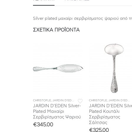
Silver plated μαχαίρι σερβιρίσματος ψαριού από 
ΣΧΕΤΙΚΆ ΠΡΟΪΌΝΤΑ
LE
ΜΟΝΩΜΕΝΑ ΜΑΧΑΙΡΟΠΙΡΟΥΝΑ
,
ΜΑΧΑΙΡΟΠΙΡΟΥΝΑ
,
CHRISTOFLE
ΜΕΜΟΝΩΜΕΝΑ ΜΑΧΑΙΡΟΠΙΡΟΥΝΑ
,
ΣΥΛΛΟΓΕΣ
,
JARDIN D'EDEN
,
ΜΑΧΑΙΡΟΠΙΡΟΥΝΑ
,
ΣΥΛΛΟΓΕΣ
CHRISTOFLE
,
ΜΕΜΟΝΩΜΕΝΑ Μ
,
JARDIN D'EDEN
ess Steel
JARDIN D’EDEN Silver-
JARDIN D’EDEN Silv
νικού
Plated Μαχαίρι
Plated Κουτάλι
ατος
Σερβιρίσματος Ψαριού
Σερβιρίσματος
Σάλτσας
€
345.00
€
325.00