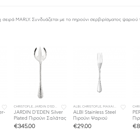
τη σειρά MARLY. Συνδυάζεται με το πηρούνι σερβιρίσματος ψαριού τ
ΑΧΑΙΡΟΠΙΡΟΥΝΑ
,
ΜΑΧΑΙΡΟΠΙΡΟΥΝΑ
CHRISTOFLE
,
ΣΥΛΛΟΓΕΣ
,
ΜΕΜΟΝΩΜΕΝΑ ΜΑΧΑΙΡΟΠΙΡΟΥΝΑ
,
JARDIN D'EDEN
,
ΜΑΧΑΙΡΟΠΙΡΟΥΝΑ
ALBI
,
CHRISTOFLE
,
ΣΥΛΛΟΓΕΣ
,
ΜΕΜΟΝΩΜΕΝΑ ΜΑΧΑΙΡΟΠΙΡ
,
ΜΑΧΑΙΡΟΠΙΡΟΥΝΑ
,
CHR
ΜΕ
er-
JARDIN D’EDEN Silver
ALBI Stainless Steel
PER
Plated Πιρούνι Σαλάτας
Πιρούνι Ψαριού
Πιρ
€
345.00
€
29.00
€
8