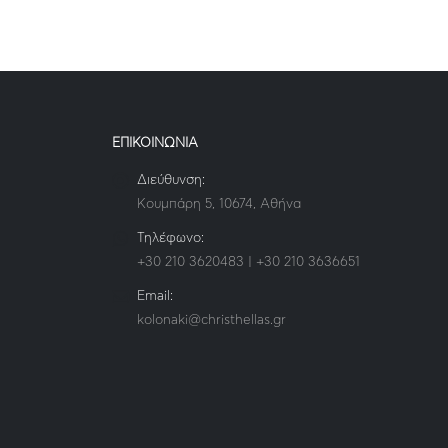
ΕΠΙΚΟΙΝΩΝΙΑ
Διεύθυνση:
Κουμπάρη 5, 10674, Αθήνα
Τηλέφωνο:
+30 210 3620483 | +30 210 3636651
Email:
kolonaki@christhellas.gr