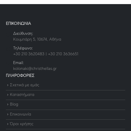
ΕΠΙΚΟΙΝΩΝΙΑ
Διεύθυνση:
Κουμπάρη 5, 10674, Αθήνα
Τηλέφωνο:
+30 210 3620483 | +30 210 3636651
Email:
kolonaki@christhellas.gr
ΠΛΗΡΟΦΟΡΙΕΣ
Σχετικά με εμάς
Καταστήματα
Blog
Επικοινωνία
Όροι χρήσης