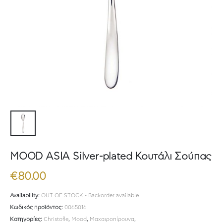
MOOD ASIA Silver-plated Κουτάλι Σούπας
€
80.00
Availability:
OUT OF STOCK - Backorder available
Κωδικός προϊόντος:
0065016
Κατηγορίες:
Christofle
,
Mood
,
Μαχαιροπίρουνα
,