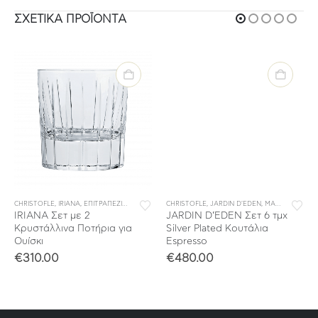
ΣΧΕΤΙΚΆ ΠΡΟΪΌΝΤΑ
Τ ΜΑΧΑΙΡΟΠΙΡΟΥΝΑ
ΥΛΛΟΓΕΣ
CHRISTOFLE
,
IRIANA
,
ΣΥΛΛΟΓΕΣ
,
ΕΠΙΤΡΑΠΕΖΙΑ ΕΙΔΗ
,
ΚΡΥΣΤΑΛΛΟ
CHRISTOFLE
,
ΣΥΛΛΟΓΕΣ
,
JARDIN D'EDEN
,
ΜΑΧΑΙΡΟΠΙΡΟΥΝΑ
IRIANA Σετ με 2
JARDIN D’EDEN Σετ 6 τμχ
Κρυστάλλινα Ποτήρια για
Silver Plated Κουτάλια
Ουίσκι
Espresso
€
310.00
€
480.00