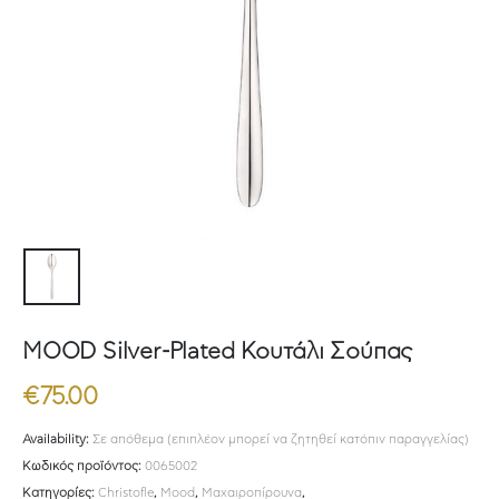
MOOD Silver-Plated Κουτάλι Σούπας
€
75.00
Availability:
Σε απόθεμα (επιπλέον μπορεί να ζητηθεί κατόπιν παραγγελίας)
Κωδικός προϊόντος:
0065002
Κατηγορίες:
Christofle
,
Mood
,
Μαχαιροπίρουνα
,